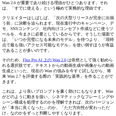
Wan 2.6 が重要であり続ける理由がひとつあります。それ
は、「すでに使える」という極めて実務的な理由です。
クリエイターはしばしば、「次の大型リリースが完全に出揃
う前」に決断を迫られます。現在進行中のキャンペーン、デ
モ、SNSコンテンツ、社内向けコンセプト作成などに使うツ
ールを、今まさに必要としているからです。そうした場面で
は、「いつか完璧になる未来のモデル」を待つより、「現時
点で最も強いアクセス可能なモデル」を使い倒すほうが有益
であることが多いのです。
そのため、
Flux Pro AI 上の Wan 2.6
は依然として強く勧めら
れる選択肢です。テキストからの動画生成や画像からの動画
生成といった、現在の Wan の強みを今すぐ試しながら、将
来 Wan 2.7 を評価する際の「実践的な基準」を作ることがで
きます。
これは、より良いプロンプトを書く助けにもなります。Wan
がどのように動きを扱い、シネマティックなフレーミングや
シーン構成を処理するのかを理解できれば、次のバージョン
が「本当に良くなった」のか、「ただ方向性が変わっただ
け」なのかをずっと判断しやすくなります。