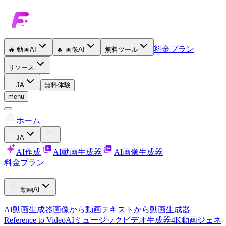
料金プラン
🔥
動画AI
🔥
画像AI
無料ツール
リソース
JA
無料体験
menu
ホーム
JA
AI作成
AI動画生成器
AI画像生成器
料金プラン
動画AI
AI動画生成器
画像から動画
テキストから動画生成器
Reference to Video
AIミュージックビデオ生成器
4K動画ジェネ