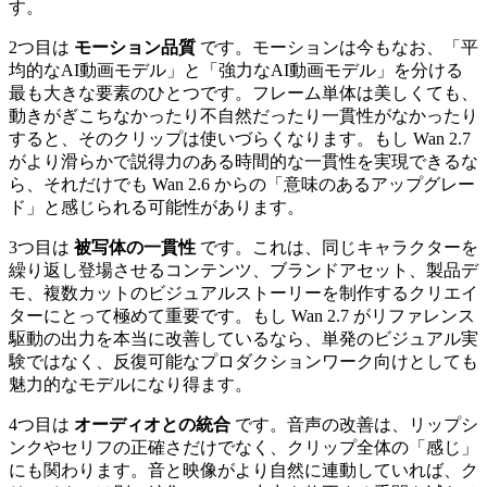
す。
2つ目は
モーション品質
です。モーションは今もなお、「平
均的なAI動画モデル」と「強力なAI動画モデル」を分ける
最も大きな要素のひとつです。フレーム単体は美しくても、
動きがぎこちなかったり不自然だったり一貫性がなかったり
すると、そのクリップは使いづらくなります。もし Wan 2.7
がより滑らかで説得力のある時間的な一貫性を実現できるな
ら、それだけでも Wan 2.6 からの「意味のあるアップグレー
ド」と感じられる可能性があります。
3つ目は
被写体の一貫性
です。これは、同じキャラクターを
繰り返し登場させるコンテンツ、ブランドアセット、製品デ
モ、複数カットのビジュアルストーリーを制作するクリエイ
ターにとって極めて重要です。もし Wan 2.7 がリファレンス
駆動の出力を本当に改善しているなら、単発のビジュアル実
験ではなく、反復可能なプロダクションワーク向けとしても
魅力的なモデルになり得ます。
4つ目は
オーディオとの統合
です。音声の改善は、リップシ
ンクやセリフの正確さだけでなく、クリップ全体の「感じ」
にも関わります。音と映像がより自然に連動していれば、ク