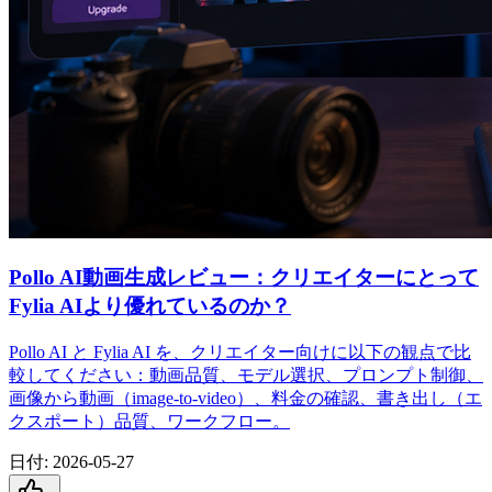
Pollo AI動画生成レビュー：クリエイターにとって
Fylia AIより優れているのか？
Pollo AI と Fylia AI を、クリエイター向けに以下の観点で比
較してください：動画品質、モデル選択、プロンプト制御、
画像から動画（image-to-video）、料金の確認、書き出し（エ
クスポート）品質、ワークフロー。
日付
:
2026-05-27