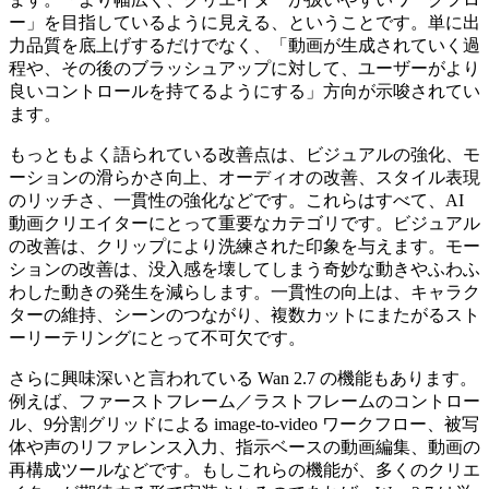
ー」を目指しているように見える、ということです。単に出
力品質を底上げするだけでなく、「動画が生成されていく過
程や、その後のブラッシュアップに対して、ユーザーがより
良いコントロールを持てるようにする」方向が示唆されてい
ます。
もっともよく語られている改善点は、ビジュアルの強化、モ
ーションの滑らかさ向上、オーディオの改善、スタイル表現
のリッチさ、一貫性の強化などです。これらはすべて、AI
動画クリエイターにとって重要なカテゴリです。ビジュアル
の改善は、クリップにより洗練された印象を与えます。モー
ションの改善は、没入感を壊してしまう奇妙な動きやふわふ
わした動きの発生を減らします。一貫性の向上は、キャラク
ターの維持、シーンのつながり、複数カットにまたがるスト
ーリーテリングにとって不可欠です。
さらに興味深いと言われている Wan 2.7 の機能もあります。
例えば、ファーストフレーム／ラストフレームのコントロー
ル、9分割グリッドによる image-to-video ワークフロー、被写
体や声のリファレンス入力、指示ベースの動画編集、動画の
再構成ツールなどです。もしこれらの機能が、多くのクリエ