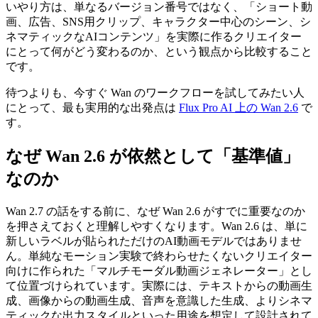
いやり方は、単なるバージョン番号ではなく、「ショート動
画、広告、SNS用クリップ、キャラクター中心のシーン、シ
ネマティックなAIコンテンツ」を実際に作るクリエイター
にとって何がどう変わるのか、という観点から比較すること
です。
待つよりも、今すぐ Wan のワークフローを試してみたい人
にとって、最も実用的な出発点は
Flux Pro AI 上の Wan 2.6
で
す。
なぜ Wan 2.6 が依然として「基準値」
なのか
Wan 2.7 の話をする前に、なぜ Wan 2.6 がすでに重要なのか
を押さえておくと理解しやすくなります。Wan 2.6 は、単に
新しいラベルが貼られただけのAI動画モデルではありませ
ん。単純なモーション実験で終わらせたくないクリエイター
向けに作られた「マルチモーダル動画ジェネレーター」とし
て位置づけられています。実際には、テキストからの動画生
成、画像からの動画生成、音声を意識した生成、よりシネマ
ティックな出力スタイルといった用途を想定して設計されて