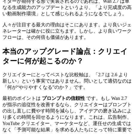
イターが期待する形で実装されるのであれば、Wan 2.7 は単
なる生成能力のアップデートというより、「より完成度の高
い動画制作環境」として感じられるようになるでしょう。
人々が注目する最大の理由はそこにあります。より良いジェ
ネレーターは確かに役に立ちます。しかし、より良いワーク
フローは、その何倍も価値があります。
本当のアップグレード論点：クリエイ
ターに何が起こるのか？
クリエイターにとってベストな比較軸は、「2.7 は 2.6 より
新しい」という事実ではありません。問いとして適切なのは
「何が“やりやすくなる”のか？」です。
最初のポイントは
プロンプトの信頼性
です。もし Wan 2.7
が指示の追従性を改善するなら、クリエイターはプロンプト
の出し直しに費やす時間を減らし、アイデアの磨き込みによ
り多くの時間を回せるようになります。これは、広告制作、
YouTube クリエイター、マーケターなど、運任せの生成では
なく「予測可能な結果」を求める人たちにとって特に重要で