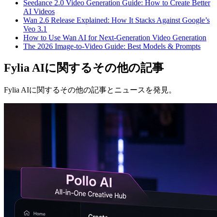
Seedance 2.0 Video Generation Guide: How to Create Better
AI Videos
Wan 2.6 Release Explained: How It Stacks Against Google’s
Veo 3.1
How to Use Wan AI for Next-Generation Video Generation
The 2026 Image-to-Video Guide: Best Models & Prompts
Fylia AIに関するその他の記事
Fylia AIに関するその他の記事とニュースを発見。