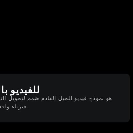
حول نموذج luo 2.3
فيزياء واقعية وتغيرات بيئية وتنقلات كاميرا سلسة – ليقدم لك نتائج سينمائية.