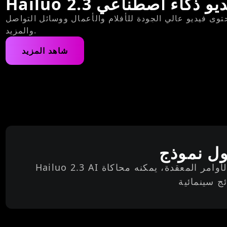
Hailuo فيديو ذكاء اصطناعي
توى فيديو عالي الجودة للأفلام والأعمال ووسائل التواصل
والمزيد.
شاهد المزيد
Hailuo 2.3 AI هو نموذج فيديو للجيل القادم صُمم لتحويل النصوص إلى مقاطع فيديو واقعية مذهلة. من خلال فهم الأوامر المعقدة، يمكنه محاكاة