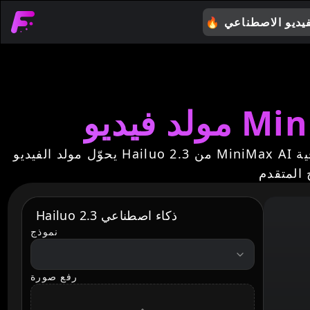
فيديو الاصطناعي
🔥
يحوّل مولد الفيديو Hailuo 2.3 من MiniMax AI نصوصك إلى فيديوهات سينمائية مذهلة بحركة واقعية وتفاصيل نابضة بالحياة. جرب صناعة الفيديو الاحترافية
Hailuo 2.3 ذكاء اصطناعي
نموذج
videoModelOption
رفع صورة