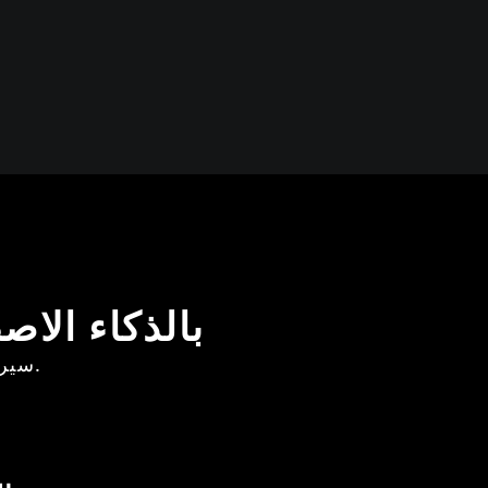
تطبيقات مولد فيديو Hailuo 2.3 
اكتشف كيف يعزز Hailuo 2.3 سير العمل بمختلف القطاعات.