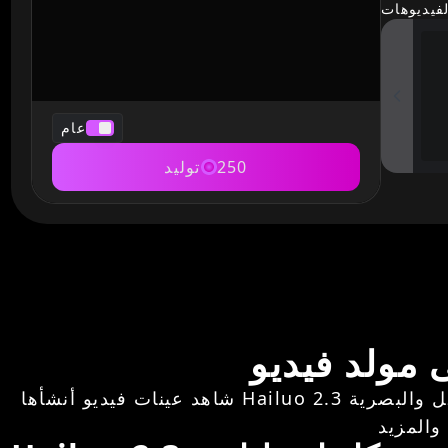
فيديوهات
عام
250
توليد
شاهد عينات فيديو أنشأها Hailuo 2.3 انطلاقًا من أوامر بسيطة. تعرض هذه النماذج قدرة النظام على إنتاج فيديوهات ديناميكية وغنية بالتفاصيل والبصرية