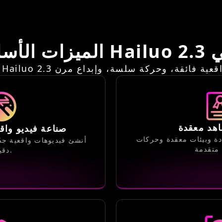
الذكي
هد معقدة
صناعة فيديو وا
دة وبيئات معقدة وحركات
أنشئ فيديوهات واقعية جد
دقيقة.