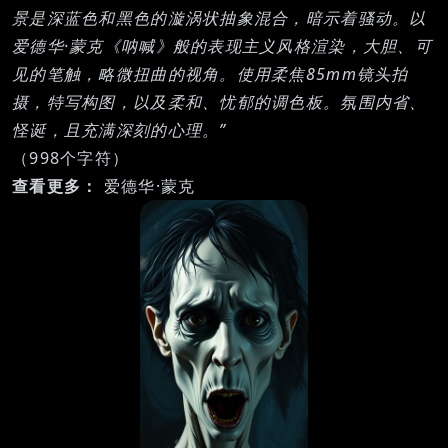
景是深蓝色和黑色的漩涡状抽象混合，暗示着骚动。以
爱德华·蒙克《呐喊》般的表现主义风格渲染，大胆、可
见的笔触，略微扭曲的视角。使用柔焦85mm镜头拍
摄，特写构图，以及柔和、忧郁的调色板。氛围内省、
怪诞，且充满深刻的心理。”
（998个字符）
查看更多：
爱德华·蒙克