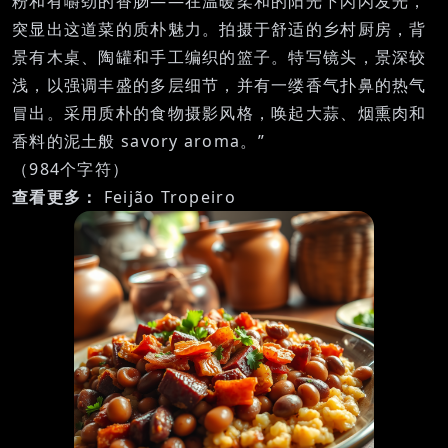
粉和有嚼劲的香肠——在温暖柔和的阳光下闪闪发光，
突显出这道菜的质朴魅力。拍摄于舒适的乡村厨房，背
景有木桌、陶罐和手工编织的篮子。特写镜头，景深较
浅，以强调丰盛的多层细节，并有一缕香气扑鼻的热气
冒出。采用质朴的食物摄影风格，唤起大蒜、烟熏肉和
香料的泥土般 savory aroma。”
（984个字符）
查看更多：
Feijão Tropeiro