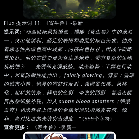
Flux 提示词 11: 《寄生兽》-泉新一
提示词:
“动画贴纸风格插画，描绘《寄生兽》中的泉新
一，突出他锐利、坚定的表情和凌乱的棕色头发。他身
着标志性的绿色高中校服，内搭白色衬衫，因战斗而略
显凌乱。他的右臂变形为寄生兽米奇，带有复杂的生物
机械细节——光滑却充满威胁。动态姿势：半蹲在行动
中，米奇防御性地伸出， faintly glowing。背景：昏暗
的城市小巷，诡异的霓虹灯反射，强调紧张感。风格
化，粗犷的线条，鲜艳的色彩，夸张的阴影，营造出醒
目的贴纸般外观。加入 subtle blood splatters（细微
血迹）和米奇身上淡淡的金属光泽以增加真实感。锐
利、高对比度的光线突出强度。”
(999个字符)
查看更多：
《寄生兽》-泉新一