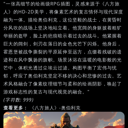
"一张高细节的绘画级RPG插图，灵感来源于《八方旅
人》的HD-2D美学，将像素艺术的复古情怀与现代深度
融为一体。描绘奥伯利克，这位坚毅的战士，在黄昏时
分风吹的战场上坚决地站立着。他宽阔的身躯披着粗犷
华丽的盔甲，脸上的疤痕暗示着过去的战斗。他紧握着
巨大的阔剑，剑刃在落日的金色光芒下闪烁。他身后，
霍恩堡被战争撕裂的平原延伸至远方，点缀着残破的遗
迹和在风中飘扬的旗帜。场景沐浴在温暖的电影般的光
芒中，体积光透过尘埃云过滤。构图平衡了宏伟与忧
郁，呼应了奥伯利克坚定不移的决心和悲惨的过去。艺
术风格融合了像素纹理细节与柔和的绘画阴影，唤起了
游戏标志性的复古与现代视觉的融合。"
(字符数: 999)
查看更多：
《八方旅人》-奥伯利克