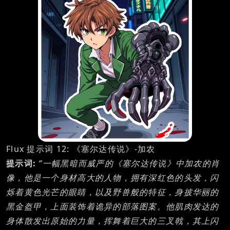
Flux 提示词 12: 《塞尔达传说》-加农
提示词:
“一幅黑暗而威严的《塞尔达传说》中加农的肖
像，他是一个身材高大的人物，拥有深红色的头发，闪
烁着黄色光芒的眼睛，以及野兽般的特征，身披华丽的
黑金盔甲，上面装饰着诡异的部落图案。他肌肉发达的
身体散发出原始的力量，挥舞着巨大的三叉戟，其上闪