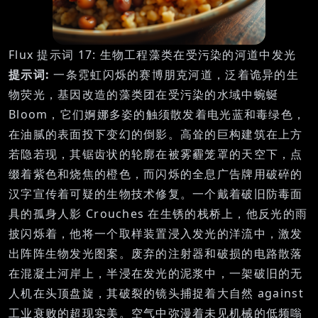
Flux 提示词 17: 生物工程藻类在受污染的河道中发光
提示词:
一条霓虹闪烁的赛博朋克河道，泛着诡异的生
物荧光，基因改造的藻类团在受污染的水域中蜿蜒
Bloom，它们婀娜多姿的触须散发着电光蓝和毒绿色，
在油腻的表面投下变幻的倒影。高耸的巨构建筑在上方
若隐若现，其锯齿状的轮廓在被雾霾笼罩的天空下，点
缀着紫色和烧焦的橙色，而闪烁的全息广告牌用破碎的
汉字宣传着可疑的生物技术修复。一个戴着破旧防毒面
具的孤身人影 Crouches 在生锈的栈桥上，他反光的雨
披闪烁着，他将一个取样装置浸入发光的洋流中，激发
出阵阵生物发光图案。废弃的注射器和破损的电路散落
在混凝土河岸上，半浸在发光的泥浆中，一架破旧的无
人机在头顶盘旋，其破裂的镜头捕捉着大自然 against
工业衰败的超现实美。空气中弥漫着未见机械的低频嗡