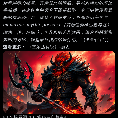
烁着黑暗的能量。背景是火焰熊熊、暴风雨肆虐的海拉
鲁城堡，在血红色的天空下摇摇欲坠，空气中弥漫着邪
恶的旋涡和余烬。情绪不祥而史诗，将高奇幻美学与
menacing, mythic presence（威胁性的神话般存在）
融为一体。超细节，电影般的光影效果，深邃的阴影和
鲜明的对比，唤起最终决战的宏伟感。”
(998个字符)
查看更多：
《塞尔达传说》-加农
Flux 提示词 13: 塔科马自然中心