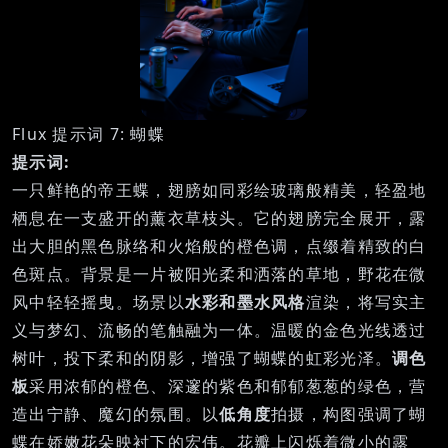
Flux 提示词 7: 蝴蝶
提示词:
一只鲜艳的帝王蝶，翅膀如同彩绘玻璃般精美，轻盈地
栖息在一支盛开的薰衣草枝头。它的翅膀完全展开，露
出大胆的黑色脉络和火焰般的橙色调，点缀着精致的白
色斑点。背景是一片被阳光柔和洒落的草地，野花在微
风中轻轻摇曳。场景以
水彩和墨水风格
渲染，将写实主
义与梦幻、流畅的笔触融为一体。温暖的金色光线透过
树叶，投下柔和的阴影，增强了蝴蝶的虹彩光泽。
调色
板
采用浓郁的橙色、深邃的紫色和郁郁葱葱的绿色，营
造出宁静、魔幻的氛围。以
低角度
拍摄，构图强调了蝴
蝶在娇嫩花朵映衬下的宏伟。花瓣上闪烁着微小的露