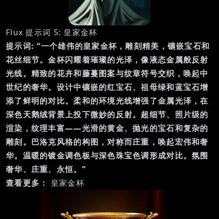
Flux 提示词 5: 皇家金杯
提示词:
“一个雄伟的皇家金杯，雕刻精美，镶嵌宝石和
花丝细节。金杯闪耀着璀璨的光泽，像液态金属般反射
光线。精致的花卉和藤蔓图案与纹章符号交织，唤起中
世纪的奢华。设计中镶嵌的红宝石、祖母绿和蓝宝石增
添了鲜明的对比。柔和的环境光线增强了金属光泽，在
深色天鹅绒背景上投下微妙的反射。超细节、照片级的
渲染，纹理丰富——光滑的黄金、抛光的宝石和复杂的
雕刻。巴洛克风格的构图，对称而庄重，唤起宏伟和奢
华。温暖的镀金调色板与深色珠宝色调形成对比。氛围
奢华、庄重、永恒。”
查看更多：
皇家金杯