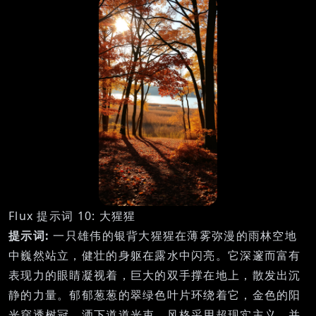
Flux 提示词 10: 大猩猩
提示词:
一只雄伟的银背大猩猩在薄雾弥漫的雨林空地
中巍然站立，健壮的身躯在露水中闪亮。它深邃而富有
表现力的眼睛凝视着，巨大的双手撑在地上，散发出沉
静的力量。郁郁葱葱的翠绿色叶片环绕着它，金色的阳
光穿透树冠，洒下道道光束。风格采用超现实主义，并