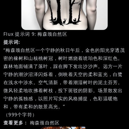
Flux 提示词 9: 梅森颈自然区
提示词:
“梅森颈自然区一个宁静的秋日午后，金色的阳光穿透茂
密的橡树和山核桃树冠，树叶燃烧着琥珀色和深红色。
森林地面铺满了落叶，踩在脚下发出沙沙声。远方一片
宁静的潮汐沼泽闪烁着，倒映着天空的柔和蓝光，白鹭
在浅水中涉水。空气清新，带着潮湿树叶的泥土芬芳。
微风轻柔地吹拂着树枝，投下斑驳的阴影。场景散发出
宁静的孤独感，以照片写实的风格捕捉，色彩温暖饱
和，带有柔和的散景高光。”
（999个字符）
查看更多：
梅森颈自然区