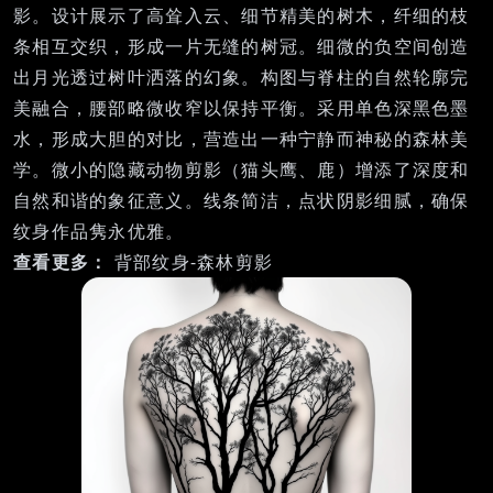
影。设计展示了高耸入云、细节精美的树木，纤细的枝
条相互交织，形成一片无缝的树冠。细微的负空间创造
出月光透过树叶洒落的幻象。构图与脊柱的自然轮廓完
美融合，腰部略微收窄以保持平衡。采用单色深黑色墨
水，形成大胆的对比，营造出一种宁静而神秘的森林美
学。微小的隐藏动物剪影（猫头鹰、鹿）增添了深度和
自然和谐的象征意义。线条简洁，点状阴影细腻，确保
纹身作品隽永优雅。
查看更多：
背部纹身-森林剪影