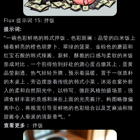
Flux 提示词 15: 拌饭
提示词:
“一碗色彩鲜艳的韩式拌饭，色彩斑斓：晶莹的白米饭上
铺着鲜亮的橙色胡萝卜、翠绿的菠菜、金棕色的蘑菇和
红宝石般的韩式辣酱。新鲜、酥脆的口感与柔软的米饭
形成对比，一个煎得恰到好处的溏心蛋点缀其上，蛋黄
晶莹剔透。热气轻轻升腾，预示着温暖。置于一张质朴
的木桌上，旁边摆放着传统的韩式小菜，沐浴在窗外射
入的柔和自然阳光中。以特写、微距风格拍摄场景，强
调食材丰富的质感和淋在上面的光亮酱汁。构图略微偏
离中心，将视觉引导至鲜艳的色彩组合以及芝麻油和辣
甜酱令人垂涎的清新香气。”
查看更多：
拌饭