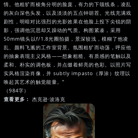
情。他粗犷而棱角分明的脸庞，有力的下颌线条，凌乱
的灰白深色头发，以及淡淡的五点钟胡茬。光线充满戏
剧性，明暗对比强烈的光影效果在他脸上投下尖锐的阴
影，强调他沉思却又躁动的气质。构图紧凑，采用
50mm镜头以f/1.8光圈拍摄，景深较浅，模糊了他凌
乱、颜料飞溅的工作室背景。氛围粗犷而动荡，呼应他
的抽象表现主义风格——想象粗糙、有质感的笔触以及
柔和、朴实的调色板，并点缀着鲜亮的色彩。以照片写
实风格渲染肖像，并 subtly impasto（厚涂）纹理以
唤起其艺术的触觉能量。”
（984字）
查看更多：
杰克逊·波洛克