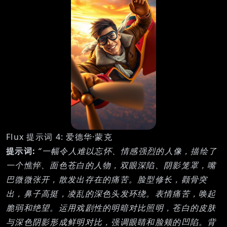
Flux 提示词 4: 爱德华·蒙克
提示词:
“一幅令人难以忘怀、情感强烈的人像，描绘了
一个憔悴、面色苍白的人物，双眼深陷、阴影笼罩，嘴
巴微微张开，散发出存在的痛苦。脸型修长，颧骨突
出，鼻子高挺，凌乱的深色头发环绕。表情痛苦，唤起
脆弱和绝望。运用戏剧性的明暗对比照明，苍白的皮肤
与深色阴影形成鲜明对比，强调眼睛和脸颊的凹陷。背