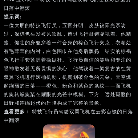
日落中翻滚
提示词:
一位大胆的特技飞行员，五官分明，皮肤被阳光亲吻
过，深棕色头发被风吹乱，透过飞行眼镜凝视着。他精
瘦、健壮的身躯穿着一件合身的棕色飞行夹克，衣领处
有毛茸茸的内衬，白色围巾在他身后飘扬，结实的棕褐
色飞行手套紧握着操纵杆。飞行员自信的笑容和专注的
眼神散发着无所畏惧的决心，他驾驶着一架复古的红黄
双翼飞机进行滚桶机动，机翼划破金色的云朵。天空燃
起绚丽的日落——橙色、粉色和紫色的条纹——而飞机
的旋转螺旋桨在耀眼的光芒中模糊。下方，远处斑驳的
田野和连绵起伏的丘陵构成了完整的景象。
查看更多：
特技飞行员驾驶双翼飞机在云彩点缀的日落
中翻滚