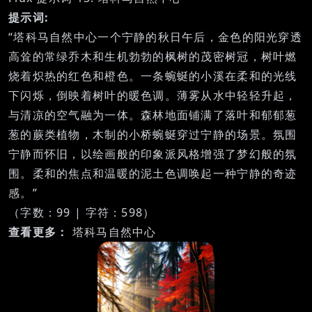
提示词:
“塔科马自然中心一个宁静的秋日午后，金色的阳光穿透
高耸的常绿乔木和生机勃勃的枫树的茂密树冠，树叶燃
烧着炽热的红色和橙色。一条蜿蜒的小溪在柔和的光线
下闪烁，倒映着树叶的暖色调。薄雾从水中轻轻升起，
与清凉的空气融为一体。森林地面铺满了落叶和郁郁葱
葱的蕨类植物，木制的小桥蜿蜒穿过宁静的场景。氛围
宁静而怀旧，以绘画般的印象派风格增强了梦幻般的氛
围。柔和的焦点和温暖的泥土色调唤起一种宁静的奇迹
感。”
（字数：99 | 字符：598）
查看更多：
塔科马自然中心