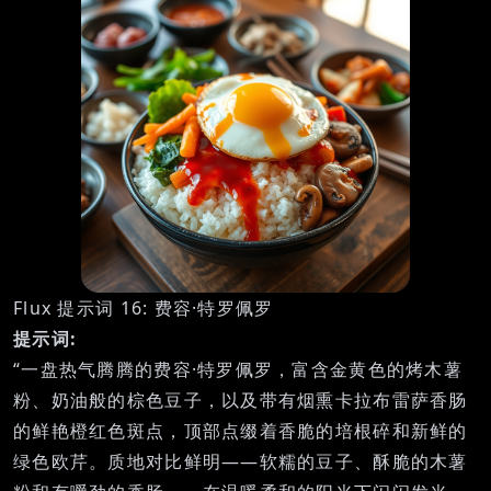
Flux 提示词 16: 费容·特罗佩罗
提示词:
“一盘热气腾腾的费容·特罗佩罗，富含金黄色的烤木薯
粉、奶油般的棕色豆子，以及带有烟熏卡拉布雷萨香肠
的鲜艳橙红色斑点，顶部点缀着香脆的培根碎和新鲜的
绿色欧芹。质地对比鲜明——软糯的豆子、酥脆的木薯