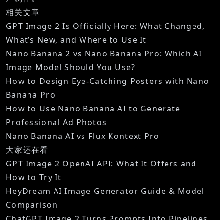
相关文章
GPT Image 2 Is Officially Here: What Changed,
What’s New, and Where to Use It
Nano Banana 2 vs Nano Banana Pro: Which AI
Image Model Should You Use?
How to Design Eye-Catching Posters with Nano
Banana Pro
How to Use Nano Banana AI to Generate
Professional Ad Photos
Nano Banana AI vs Flux Kontext Pro
大家还在看
GPT Image 2 OpenAI API: What It Offers and
How to Try It
HeyDream AI Image Generator Guide & Model
Comparison
ChatGPT Image 2 Turns Prompts Into Pipelines