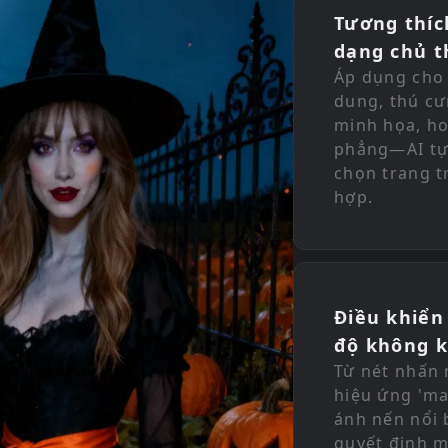
Tương thíc
dạng chủ t
Áp dụng cho
dung, thú cư
minh họa, h
phẳng—AI tự
chọn trang t
hợp.
Điều khiển
độ không k
Từ nét nhấn
hiệu ứng 'ma
ánh nến nổi 
quyết định 