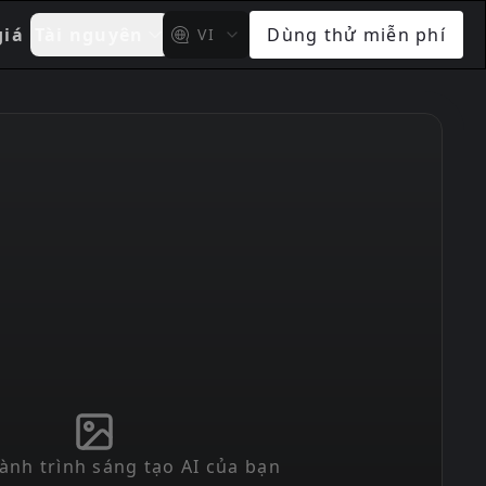
giá
Tài nguyên
Dùng thử miễn phí
VI
ành trình sáng tạo AI của bạn