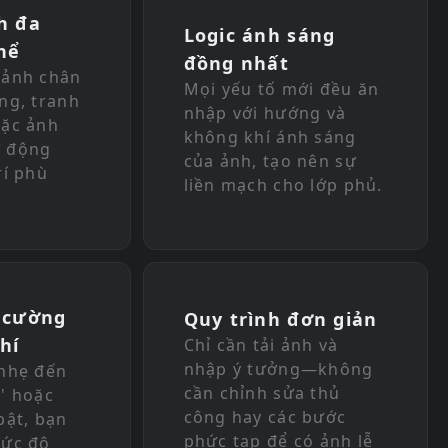
h đa
Logic ánh sáng
hể
đồng nhất
 ảnh chân
Mọi yếu tố mới đều ăn
ng, tranh
nhập với hướng và
oặc ảnh
không khí ánh sáng
 động
của ảnh, tạo nên sự
rí phù
liền mạch cho lớp phủ.
 cường
Quy trình đơn giản
hí
Chỉ cần tải ảnh và
nhập ý tưởng—không
 nhẹ đến
cần chỉnh sửa thủ
' hoặc
công hay các bước
bật, bạn
phức tạp để có ảnh lễ
mức độ