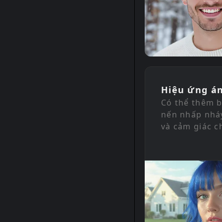
Hiệu ứng á
Có thể thêm b
nến nhấp nháy
và cảm giác c