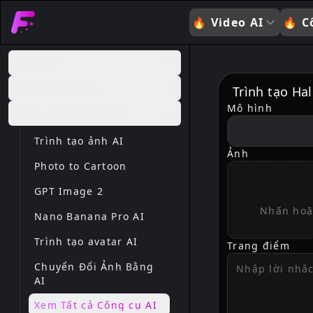
🔥
Video AI
🔥
C
Video AI
Hiệu ứng video
Trình tạo Ha
Mô hình
Công cụ Hình ảnh AI
model
Trình tạo ảnh AI
Ảnh
Photo to Cartoon
GPT Image 2
Nhấn hoặc
Nano Banana Pro AI
Trình tạo avatar AI
Trang điểm
Chuyển Đổi Ảnh Bằng
AI
Xem Tất cả Công cụ AI