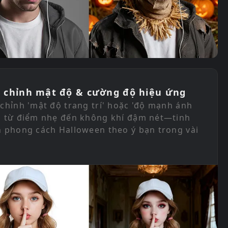
 chỉnh mật độ & cường độ hiệu ứng
 chỉnh 'mật độ trang trí' hoặc 'độ mạnh ánh
' từ điểm nhẹ đến không khí đậm nét—tinh
h phong cách Halloween theo ý bạn trong vài