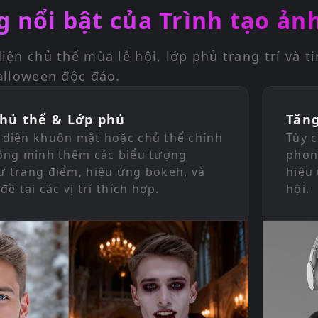
g nổi bật của Trình tạo ản
ện chủ thể mùa lễ hội, lớp phủ trang trí và ti
alloween độc đáo.
hủ thể & Lớp phủ
Tăn
 diện khuôn mặt hoặc chủ thể chính
Tùy 
ông minh thêm các biểu tượng
phon
 trang điểm, hiệu ứng bokeh, và
hiệu
đề tại các vị trí thích hợp.
hội.