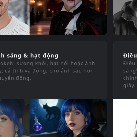
nh sáng & hạt động
Điều
okeh, sương khói, hạt nổi hoặc ánh
Điều
, cả tĩnh và động, cho ảnh sâu hơn
sáng
huyển động.
chỉn
giây.