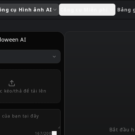
ông cụ Hình ảnh AI
Công cụ Miễn phí
Bảng 
lloween AI
 kéo/thả để tải lên
Bắt đầu h
167
/
200