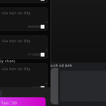
160
/
200
171
/
200
ùy chọn)
Lịch sử ảnh
0
/
500
Tạo
30