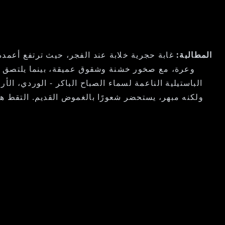
المطالبة:
غابة حجرية خلابة عند الفجر، حيث ترتفع أعمدة
وعرة، مع صخور خشنة وشقوق عميقة، بينما يلتصق ضبا
الباستيلية الناعمة لسماء الصباح الباكر - الوردي، ال
ولكنه مبهر، يستحضر شعورًا بالغموض القديم. التقط هذا 