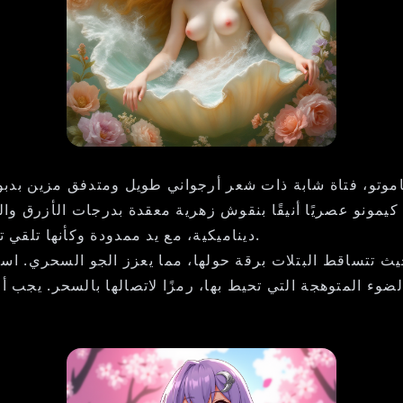
اموتو، فتاة شابة ذات شعر أرجواني طويل ومتدفق مزين بد
 كيمونو عصريًا أنيقًا بنقوش زهرية معقدة بدرجات الأزرق 
ديناميكية، مع يد ممدودة وكأنها تلقي تعويذة، وابتسامة واثقة على وجهها، تظهر روحها المغامرة.
حيث تتساقط البتلات برقة حولها، مما يعزز الجو السحري. 
 المتوهجة التي تحيط بها، رمزًا لاتصالها بالسحر. يجب أن ي