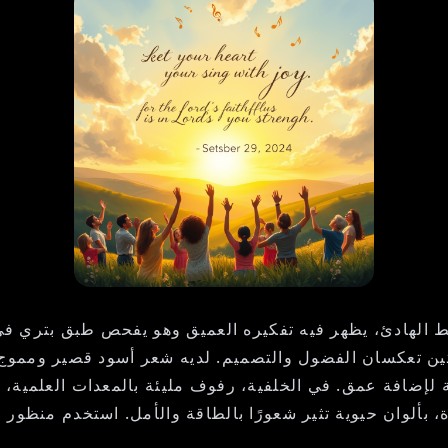
الهادئ، يظهر فيه تفكيره العميق وهو يفحص طبق بتري في بي
تين تعكسان الفضول والتصميم. لديه شعر أسود قصير ومموج، مب
ة لإضافة عمق. في الخلفية، رفوف مليئة بالمعدات العلمية