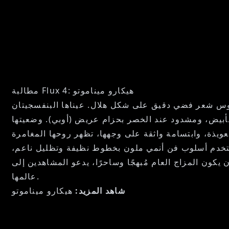
مطالبة Flux 4: هيكارو ميناموتو
بوس شعر فضي دقيق على شكل هلال. عيناها البنفسجيتان
والأبيض، ومشدود عند الخصر بحزام عريض (أوبي). وضعيتها
استخدم أسلوب فن أنمي ملون بخطوط نظيفة وتظليل ناعم،
كون المزاج العام مُبهجًا وساحرًا، يدعو المشاهدين إلى
عالمها.
شاهد المزيد:
هيكارو ميناموتو