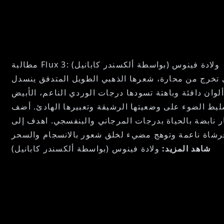
مطالبة Flux 3: ولادة فينوس (بواسطة ألكسندر كابانيل)
هي تخرج من محارة، شعرها الذهبي الطويل المتدفق ينسدل
لوان دافئة وباهتة تسودها درجات الوردي الناعم، الأبيض
سليط الضوء على وضعيتها الرشيقة وتعبيرها الهادئ. أضف
هار نابضة بالحياة بدرجات المرجاني والبنفسجي. اهدف إلى
شاهد المزيد:
ولادة فينوس (بواسطة ألكسندر كابانيل)