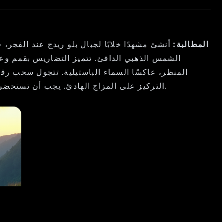
المطالبة:
أنشئ مشهدًا خلابًا لجبال بلو ريدج عند الفجر
الشمس الذهبي الدافئ. تتميز التضاريس بقمم وعرة
المنظر، عاكسًا السماء الباستيلية. تتجول سحب رقيق
التركيز على المزاج الهادئ. يجب أن تستحضر لوحة الألوان تناغمًا، مزجًا بين الأزرق البارد والألوان الترابية الدافئة، داعية المشاهدين إلى هذا الملاذ الجبلي الهادئ.