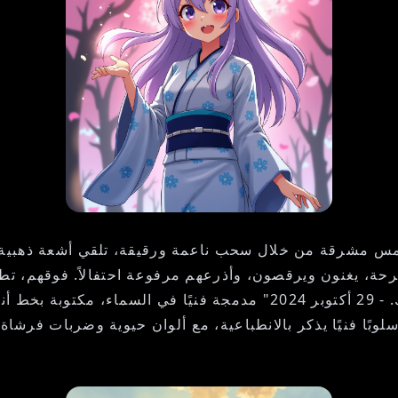
 مشرقة من خلال سحب ناعمة ورقيقة، تلقي أشعة ذهبية ع
ة، يغنون ويرقصون، وأذرعهم مرفوعة احتفالاً. فوقهم، تطفو ن
لفرحهم. عبارة "لتغنِ قلبك فرحًا، فإن أمانة الرب قوتك. - 29 أكتوبر 
أسلوبًا فنيًا يذكر بالانطباعية، مع ألوان حيوية وضربات فرش