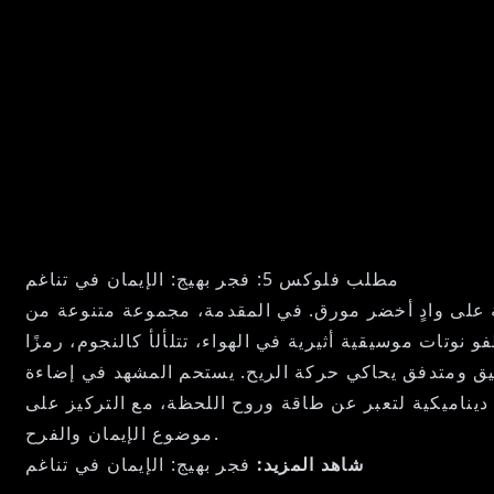
مطلب فلوكس 5: فجر بهيج: الإيمان في تناغم
لى وادٍ أخضر مورق. في المقدمة، مجموعة متنوعة من
وتات موسيقية أثيرية في الهواء، تتلألأ كالنجوم، رمزًا
2024" مدمجة فنيًا في السماء، مكتوبة بخط أنيق ومتدفق يحاكي حركة الريح. يستحم المشهد في إضاءة
اة ديناميكية لتعبر عن طاقة وروح اللحظة، مع التركيز على
موضوع الإيمان والفرح.
شاهد المزيد:
فجر بهيج: الإيمان في تناغم