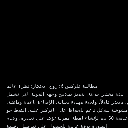
مطالبة فلوكس 6: روح الابتكار: نظرة عالم
ئة مختبر حديثة. يتميز بملامح وجهه القوية التي تشمل
عثر قليلاً، ولحية مهذبة بعناية. الإضاءة ناعمة ودافئة،
، مشوشة بشكل ناعم للحفاظ على التركيز عليه. التقط جو
الابتكار والاكتشاف، على غرار أسلوب الواقعية المعاصرة، بألوان حيوية تثير شعورًا بالطاقة والأمل. استخدم منظور عدسة 50 مم لإنشاء لقطة مقربة تؤكد على تعبيره، وقدم
الصورة بدقة عالية للحصول على تفاصيل دقيقة.