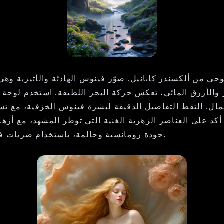
توحى من ألكسندر كابانيل. صوّر فينوس الهادئة والأثيرية و
 والأزرق المائي، تعكس حركة البحر اللطيفة. استخدم لوحة أ
جمال. التقط التفاصيل الدقيقة لبشرة فينوس الخزفية، مع ت
. أكد على العناصر الزهرية الغنية التي تؤطر المشهد، مع أز
جودة رومانسية وحالمة، باستخدام ضربات فرشاة ناعمة وتوهج مضيء لخلق شعور بالانسجام والسحر.