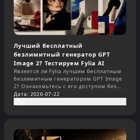
Лучший бесплатный
безлимитный генератор GPT
Image 2? Тестируем Fylia AI
Является ли Fylia лучшим бесплатным
безлимитным генератором GPT Image
2? Ознакомьтесь с его доступом без
регистрации, редактированием
Дата
:
2026-07-22
изображений, тестами от авторов,
0
ограничениями,
конфиденциальностью и платными
вариантами уже сегодня.