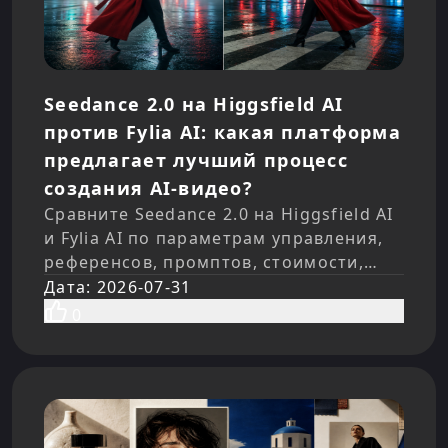
Seedance 2.0 на Higgsfield AI
против Fylia AI: какая платформа
предлагает лучший процесс
создания AI-видео?
Сравните Seedance 2.0 на Higgsfield AI
и Fylia AI по параметрам управления,
референсов, промптов, стоимости,
скорости, консистентности, экспорта и
Дата
:
2026-07-31
практических рабочих процессов для
0
создателей контента.