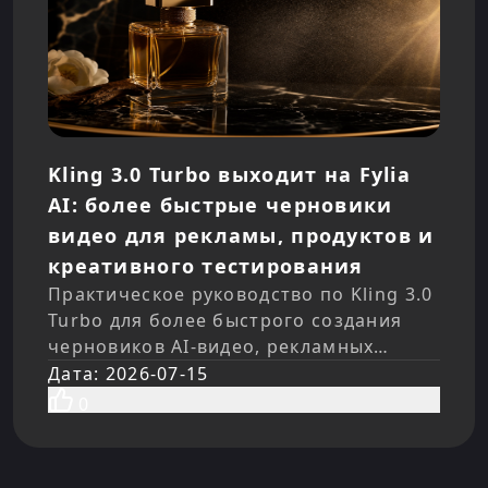
Kling 3.0 Turbo выходит на Fylia
AI: более быстрые черновики
видео для рекламы, продуктов и
креативного тестирования
Практическое руководство по Kling 3.0
Turbo для более быстрого создания
черновиков AI-видео, рекламных
роликов продуктов, UGC-концепций,
Дата
:
2026-07-15
промптов image-to-video,
0
аудиорежиссуры и тестирования Fylia
AI.