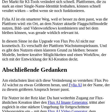
Der Markt für KI-Tools verändert sich schnell. Plattformen, die zu
stark an einer Single-Name-Identität festhalten, können schnell
veraltet wirken – selbst wenn sie noch funktionieren.
Fylia AI ist ein smarterer Weg, weil er besser zu dem passt, was die
Plattform wird: ein Ort, an dem Nutzer aktuelle Flaggschiffmodelle
nutzen, Bild- und Videoworkflows kombinieren und bei dem
bleiben können, was gerade wirklich relevant ist.
In diesem Sinne ist das Upgrade von Flux Pro AI nicht nur
kosmetisch. Es verschafft der Plattform Wachstumsspielraum. Und
es gibt den Nutzern einen klareren Grund zu bleiben: bessere
Modelle, breitere kreative Möglichkeiten und einen Workflow, der
sich mit der Entwicklung der KI-Kreation deckt.
Abschließende Gedanken
Am einfachsten lässt sich diese Veränderung so verstehen: Flux Pro
AI wächst zu etwas Größerem heran, und
Fylia AI
ist der Name, der
zu diesem größeren Anspruch besser passt.
Für Nutzer ist der Reiz klar: Du hast weiterhin Zugang zur Flux-
ähnlichen Kreation über den
Flux AI Image Generator
, trittst aber
zugleich in eine stärkere Umgebung für fortgeschrittene
Videoprojekte ein – mit dem
Flux AI Video Generator
, dem