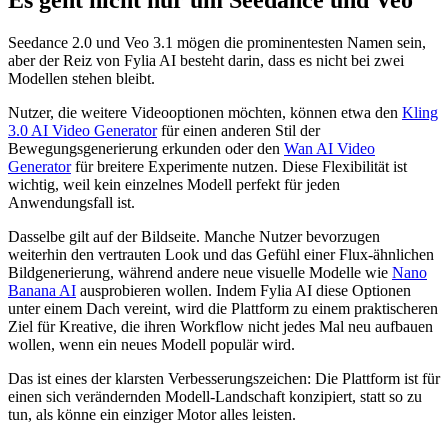
Es geht nicht nur um Seedance und Veo
Seedance 2.0 und Veo 3.1 mögen die prominentesten Namen sein,
aber der Reiz von Fylia AI besteht darin, dass es nicht bei zwei
Modellen stehen bleibt.
Nutzer, die weitere Videooptionen möchten, können etwa den
Kling
3.0 AI Video Generator
für einen anderen Stil der
Bewegungsgenerierung erkunden oder den
Wan AI Video
Generator
für breitere Experimente nutzen. Diese Flexibilität ist
wichtig, weil kein einzelnes Modell perfekt für jeden
Anwendungsfall ist.
Dasselbe gilt auf der Bildseite. Manche Nutzer bevorzugen
weiterhin den vertrauten Look und das Gefühl einer Flux-ähnlichen
Bildgenerierung, während andere neue visuelle Modelle wie
Nano
Banana AI
ausprobieren wollen. Indem Fylia AI diese Optionen
unter einem Dach vereint, wird die Plattform zu einem praktischeren
Ziel für Kreative, die ihren Workflow nicht jedes Mal neu aufbauen
wollen, wenn ein neues Modell populär wird.
Das ist eines der klarsten Verbesserungszeichen: Die Plattform ist für
einen sich verändernden Modell-Landschaft konzipiert, statt so zu
tun, als könne ein einziger Motor alles leisten.