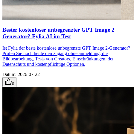
Bester kostenloser unbegrenzter GPT Image 2
Generator? Fylia AI im Test
Ist Fylia der beste kostenlose unbegrenzte GPT Image 2-Generator?
Prüfen Sie noch heute den zugang ohne anmeldung, die
Bildbearbeitung, Tests von Creators, Einschränkungen, den
Datenschutz und kostenpflichtige Optionen.
Datum
:
2026-07-22
0