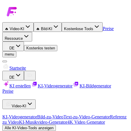
Preise
🔥
Video-KI
🔥
Bild-KI
Kostenlose Tools
Ressource
DE
Kostenlos testen
menu
Startseite
DE
KI erstellen
KI-Videogenerator
KI-Bildgenerator
Preise
Video-KI
KI-Videogenerator
Bild-zu-Video
Text-zu-Video-Generator
Referenz
zu Video
KI-Musikvideo-Generator
4K Video Generator
Alle KI-Video-Tools anzeigen