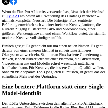
Wenn du Flux Pro AI bereits verwendet hast, lässt sich der Wechsel
zu
Fylia AI
am besten als Erweiterung des Umfangs verstehen –
nicht als kompletter Neustart. Die bisherige, Flux-zentrierte
Erfahrung entwickelt sich zu einer breiteren Kreativplattform, die
Nutzern Zugang zu stärkeren Bild- und Videomodellen, einer
größeren Werkzeugauswahl und einem Workflow bietet, der sich für
moderne Kreative vollständiger anfühlt.
Einfach gesagt: Es geht nicht nur um einen neuen Namen. Es geht
darum, von einer engeren Identität in ein leistungsfähigeres
Ökosystem zu wechseln. Statt nur an Flux-basierte Generierung zu
denken, landen Nutzer jetzt auf einer Plattform, die Bildkreation,
Videogenerierung und Modellwechsel wesentlich natürlicher
handhaben kann. Für Kreative, die bessere Output-Qualität wollen,
ohne zu viele separate Tools jonglieren zu müssen, ist genau das der
eigentliche Mehrwert des Upgrades.
Eine breitere Plattform statt einer Single-
Model-Identität
Der größte Unterschied zwischen dem alten Flux Pro AI Eindruck
und der neuen Fylia-Erfahrung ist die Breite. Flux Pro AI klang wie