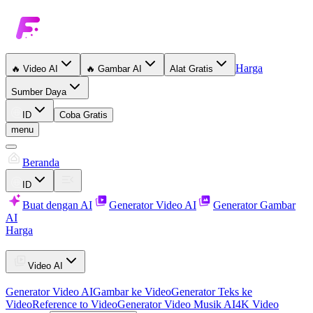
Harga
🔥
Video AI
🔥
Gambar AI
Alat Gratis
Sumber Daya
ID
Coba Gratis
menu
Beranda
ID
Buat dengan AI
Generator Video AI
Generator Gambar
AI
Harga
Video AI
Generator Video AI
Gambar ke Video
Generator Teks ke
Video
Reference to Video
Generator Video Musik AI
4K Video