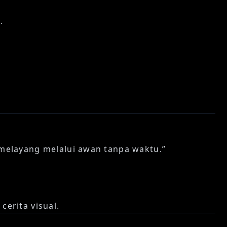
.
“melayang melalui awan tanpa waktu.”
erita visual.