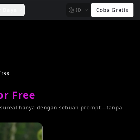
r Daya
Coba Gratis
ID
Free
or Free
an sureal hanya dengan sebuah prompt—tanpa