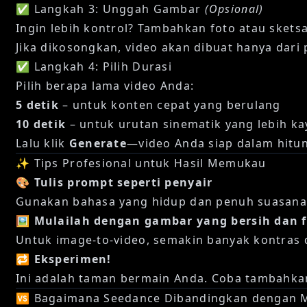
✅ Langkah 3: Unggah Gambar
(Opsional)
Ingin lebih kontrol? Tambahkan foto atau sket
Jika dikosongkan, video akan dibuat hanya dari
✅ Langkah 4: Pilih Durasi
Pilih berapa lama video Anda:
5 detik
– untuk konten cepat yang berulang
10 detik
– untuk urutan sinematik yang lebih ka
Lalu klik
Generate
—video Anda siap dalam hitun
✨ Tips Profesional untuk Hasil Memukau
🎨
Tulis prompt seperti penyair
Gunakan bahasa yang hidup dan penuh suasana. 
🖼
Mulailah dengan gambar yang bersih dan 
Untuk image-to-video, semakin banyak kontras 
🔁
Eksperimen!
Ini adalah taman bermain Anda. Coba tambahkan 
🆚 Bagaimana Seedance Dibandingkan dengan M