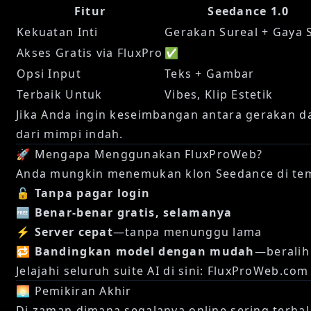
Fitur
Seedance 1.0
Kekuatan Inti
Gerakan Sureal + Gaya 
Akses Gratis via FluxPro
✅
Opsi Input
Teks + Gambar
Terbaik Untuk
Vibes, Klip Estetik
Jika Anda ingin keseimbangan antara gerakan d
dari mimpi indah.
🚀 Mengapa Menggunakan FluxProWeb?
Anda mungkin menemukan klon Seedance di te
🔓
Tanpa pagar login
🆓
Benar-benar gratis, selamanya
⚡
Server cepat
—tanpa menunggu lama
🔁
Bandingkan model dengan mudah
—beralih 
Jelajahi seluruh suite AI di sini:
FluxProWeb.com
🌅 Pemikiran Akhir
Di zaman dimana segalanya online sering terha