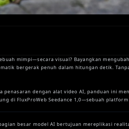
ebuah mimpi—secara visual? Bayangkan mengubah 
ematik bergerak penuh dalam hitungan detik. Tanp
ya penasaran dengan alat video AI, panduan ini m
sung di
FluxProWeb Seedance 1,0
—sebuah platform
bagian besar model AI bertujuan mereplikasi reali