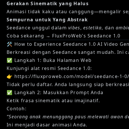
Gerakan Sinematik yang Halus
Animasi tidak kaku atau canggung—mengalir sep
Sempurna untuk Yang Abstrak
Seedance unggul dalam
vibes
,
estetika
, dan
ambi
Coba sekarang →
FluxProWeb’s Seedance 1.0
🛠️ How to Experience Seedance 1.0 AI Video Gen
Berkreasi dengan Seedance sangat mudah. Ini c
✅ Langkah 1: Buka Halaman Web
Kunjungi alat resmi Seedance 1.0:
👉
https://fluxproweb.com/model/seedance-1-0
Tidak perlu daftar. Anda langsung siap berkreasi
✅ Langkah 2: Masukkan Prompt Anda
Ketik frasa sinematik atau imajinatif.
Contoh:
“Seorang anak menunggang paus melewati awan de
Ini menjadi dasar animasi Anda.