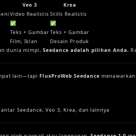
Veo 3
Krea
Seni
Video Realistis
Stills Realistis
✅
✅
Teks + Gambar
Teks + Gambar
Film, Iklan
Desain Produk
an dunia mimpi,
Seedance adalah pilihan Anda.
Ra
mpat lain—tapi
FluxProWeb Seedance
menawarkan 
antar Seedance, Veo 3, Krea, dan lainnya
lang oleh paywall atau langganan,
Seedance 1.0
men