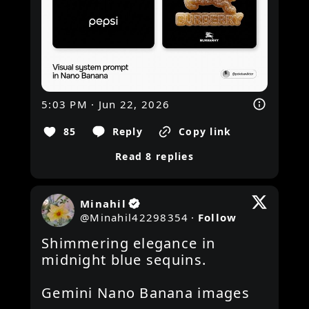
5:03 PM · Jun 22, 2026
85
Reply
Copy link
Read 8 replies
Minahil
@
Minahil42298354
·
Follow
Shimmering elegance in 
midnight blue sequins.

Gemini Nano Banana images 
