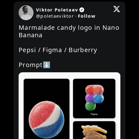
Viktor Poletaev
@
poletaeviktor
·
Follow
Marmalade candy logo in Nano 
Banana

Pepsi / Figma / Burberry

Prompt⬇️