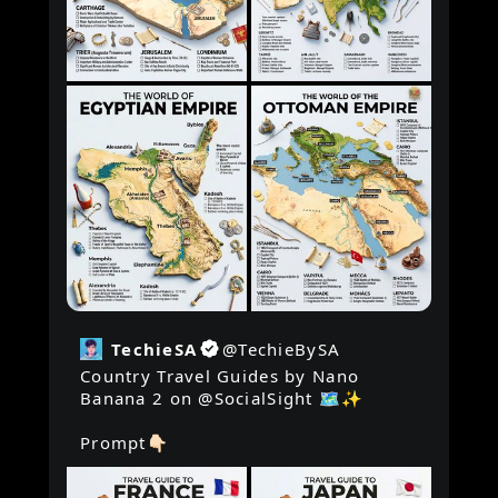
TechieSA
@
TechieBySA
Country Travel Guides by Nano 
Banana 2 on 
@SocialSight
 🗺️✨

Prompt👇🏻 