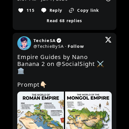
115
Reply
Copy link
Read 68 replies
TechieSA
@
TechieBySA
·
Follow
Empire Guides by Nano 
Banana 2 on 
@SocialSight
 ⚔️
🏛️

Prompt👇🏻 