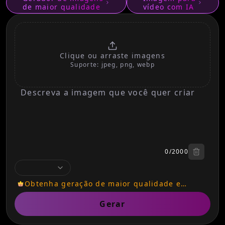
de maior qualidade
vídeo com IA
Clique ou arraste imagens
Suporte
:
jpeg, png, webp
Clique ou arraste imagens
0
/
2000
Limpar 
Obtenha geração de maior qualidade e
recursos de edição de imagem
Gerar