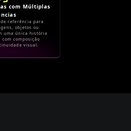
ias com Múltiplas
ências
 de referência para
gens, objetos ou
m uma única história
e, com composição
tinuidade visual.