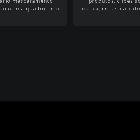
ssário mascaramento
produtos, clipes s
 quadro a quadro nem
marca, cenas narrati