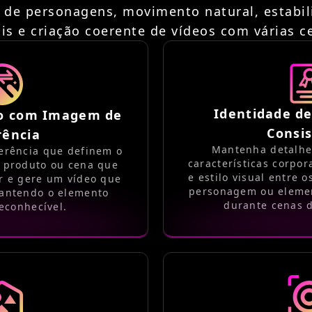
 de personagens, movimento natural, estabi
ais e criação coerente de vídeos com várias c
Identidade d
eo com Imagem de
Consi
rência
Mantenha detalhes
erência que definem o
características corpor
 produto ou cena que
e estilo visual entre 
r e gere um vídeo que
personagem ou eleme
antendo o elemento
durante cenas d
econhecível.