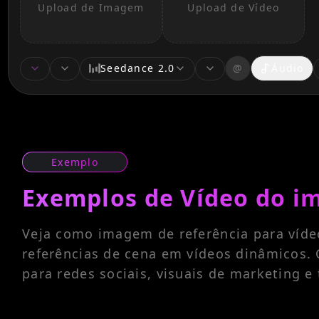
Upload de Imagem
Upload de Vídeo
model
version
r
Seedance 2.0
@
Áudio
Exemplo
Exemplos de Vídeo do im
Veja como imagem de referência para vídeo
referências de cena em vídeos dinâmicos. 
para redes sociais, visuais de marketing 
Prompt