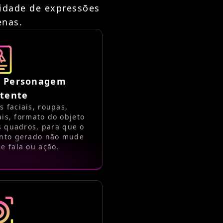
lidade de expressões
enas.
e Personagem
stente
 faciais, roupas,
ais, formato do objeto
os quadros, para que o
nto gerado não mude
e fala ou ação.