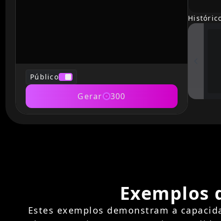
Históric
Público
Gerar
300
Exemplos d
Estes exemplos demonstram a capacidad