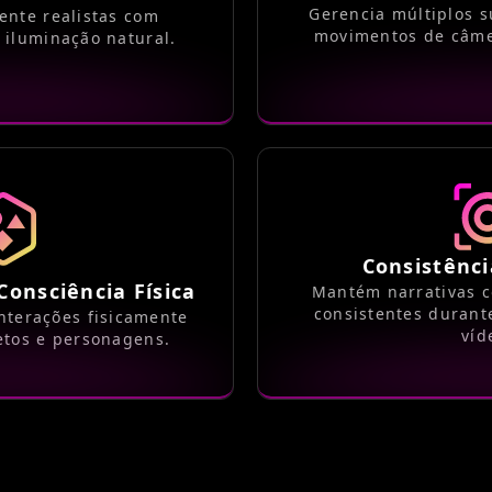
Gerencia múltiplos su
ente realistas com
movimentos de câme
 iluminação natural.
Consistênc
onsciência Física
Mantém narrativas c
consistentes durant
nterações fisicamente
víd
etos e personagens.