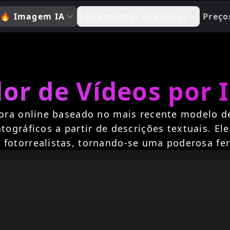
🔥
Imagem IA
Ferramentas Gratuitas
Preço
dor de Vídeos por 
 sora online baseado no mais recente modelo d
atográficos a partir de descrições textuais. E
 fotorrealistas, tornando-se uma poderosa fer