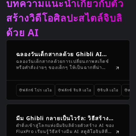
บทความแนะนำเกี่ยวกับตัว
สร้างวิดีโอศิลปะสไตล์จิบลิ
ด้วย AI
ฉลองวันเด็กสากลด้วย Ghibli AI
ฉลองวันเด็กสากลด้วยการเปลี่ยนภาพสเก็ตช์
Image Generator: สร้างสรรค์ผล
หรือคำสั่งง่ายๆ ของเด็กๆ ให้เป็นฉากที่น่า
งานศิลปะมหัศจรรย์ของเด็กๆ ได้ใน
หลงใหลด้วยตัวสร้างภาพ AI สไตล์จิบลิของ
เวลาไม่กี่นาที
Flux Pro ซึ่งให้บริการฟรีทางออนไลน์
ฟลักซ์ โปร เอไอ
ฟลักซ์ จิบลิ เอไอ
จิบลิ เอไอ
สไตล
มีม Ghibli กลายเป็นไวรัล: วิธีสร้าง
ดำดิ่งเข้าสู่โลกแห่งมีมจิบลิด้วยตัวสร้าง AI ของ
มีม Studio Ghibli AI ด้วย FluxPro
FluxPro เรียนรู้วิธีสร้างมีม AI สตูดิโอจิบลิที่น่า