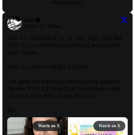
Read 184 replies
Miko
@
Mho_23
·
Follow
sora 2 is unmatched for AI UGC right now, but 
VEO 3.1 just unlocked something massive for 
other AI ads...

VEO 3.1 (left) vs SORA 2 (right)

i've spent the entire day testing every angle of 
the new VEO 3.1 model and found some crazy 
use cases nobody's talking about yet

the
Watch on X
Watch on X