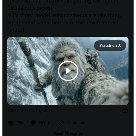
specs" we can finally start putting this update 
through it's paces! 

3.1's video model enhancements are one thing, 
but the real sauce here is in the new features! 

(more)
Watch on X
4:06 PM · Oct 15, 2025
750
Reply
Copy link
Read 55 replies