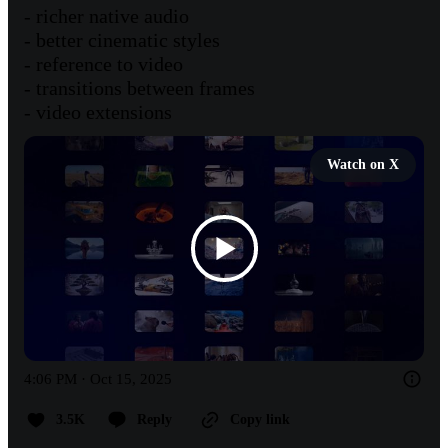
- richer native audio

- better cinematic styles

- reference to video 

- transitions between frames

- video extensions
Watch on X
4:06 PM · Oct 15, 2025
3.5K
Reply
Copy link