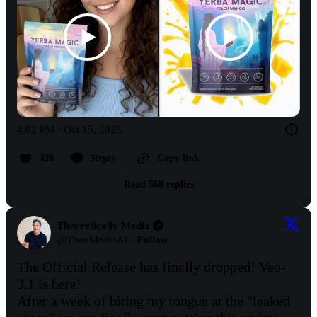
4:02 PM · Oct 15, 2025
426
Reply
Copy link
Read 568 replies
Theoretically Media
@
TheoMediaAI
·
Follow
The Official Release has finally dropped! Veo-
3.1 is here!

After a week of biting my tongue at the "leaked 