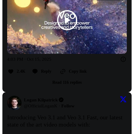
4:03 PM · Oct 15, 2025
2.4K
Reply
Copy link
Read 116 replies
Logan Kilpatrick
@
OfficialLoganK
·
Follow
Introducing Veo 3.1 and Veo 3.1 Fast, our latest 
state of the art video models with:
