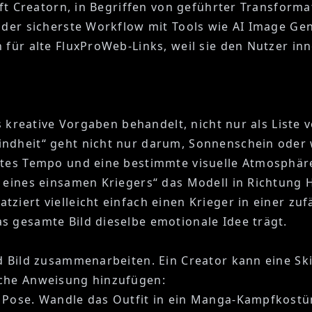
ilft Creatorn, in Begriffen von geführter Transform
 der sicherste Workflow mit Tools wie
AI Image Gen
n für alte FluxProWeb-Links, weil sie den Nutzer in
ls kreative Vorgaben behandelt, nicht nur als Liste
ndheit“ geht nicht nur darum, Sonnenschein oder 
ftes Tempo und eine bestimmte visuelle Atmosphär
d eines einsamen Kriegers“ das Modell in Richtun
iert vielleicht einfach einen Krieger in einer zufä
s gesamte Bild dieselbe emotionale Idee trägt.
d Bild zusammenarbeiten. Ein Creator kann eine Ski
sche Anweisung hinzufügen:
e Pose. Wandle das Outfit in ein Manga-Kampfkost