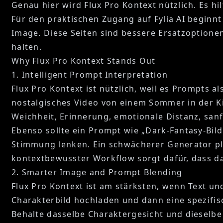
Genau hier wird Flux Pro Kontext nützlich. Es h
Für den praktischen Zugang auf Fylia AI beginnt
Image
. Diese Seiten sind bessere Ersatzoptione
halten.
Why Flux Pro Kontext Stands Out
1. Intelligent Prompt Interpretation
Flux Pro Kontext ist nützlich, weil es Prompts a
nostalgisches Video von einem Sommer in der Ki
Weichheit, Erinnerung, emotionale Distanz, san
Ebenso sollte ein Prompt wie „Dark-Fantasy-Bil
Stimmung lenken. Ein schwächerer Generator platz
kontextbewusster Workflow sorgt dafür, dass da
2. Smarter Image and Prompt Blending
Flux Pro Kontext ist am stärksten, wenn Text un
Charakterbild hochladen und dann eine spezifi
Behalte dasselbe Charaktergesicht und dieselb