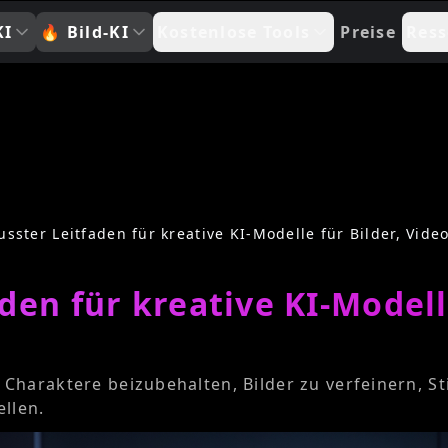
KI
🔥
Bild-KI
Kostenlose Tools
Preise
Ress
sster Leitfaden für kreative KI-Modelle für Bilder, Vide
en für kreative KI-Modelle
haraktere beizubehalten, Bilder zu verfeinern, St
ellen.