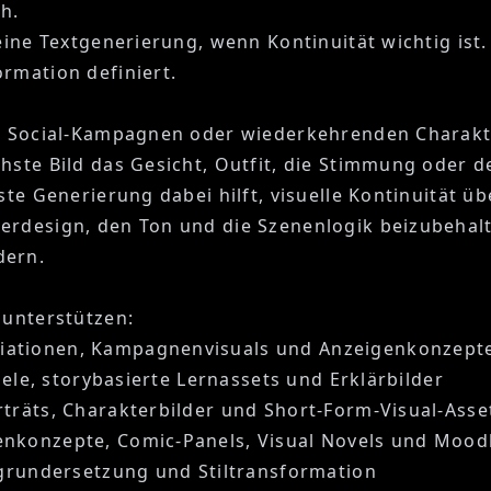
h.
reine Textgenerierung, wenn Kontinuität wichtig ist
rmation definiert.
n, Social-Kampagnen oder wiederkehrenden Charakt
hste Bild das Gesicht, Outfit, die Stimmung oder d
ste Generierung dabei hilft, visuelle Kontinuität ü
erdesign, den Ton und die Szenenlogik beizubehalt
dern.
 unterstützen:
iationen, Kampagnenvisuals und Anzeigenkonzept
piele, storybasierte Lernassets und Erklärbilder
rträts, Charakterbilder und Short-Form-Visual-Asse
nkonzepte, Comic-Panels, Visual Novels und Moo
rgrundersetzung und Stiltransformation