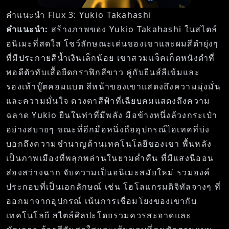
คำแนะนำ Flux 3: Yukio Takahashi
คำแนะนำ:
สร้างภาพของ Yukio Takahashi ในสไตล์
อนิเมะที่สดใส โชว์ลักษณะเด่นของเขาและผมสีดำยุ่งๆ
ที่มีประกายสีน้ำเงินเล็กน้อย เขาสวมแจ็คเก็ตหนังดำที่
พอดีตัวทับเสื้อยืดกราฟิกสีขาว คู่กับยีนส์สีเข้มและ
รองเท้าบู๊ตคอมแบต สีหน้าของเขาแสดงถึงความมุ่งมั่น
และความมั่นใจ ดวงตาสีฟ้าที่เฉียบคมแสดงถึงความ
ฉลาด Yukio ยืนในท่าที่มีพลัง มือข้างหนึ่งล้วงกระเป๋า
อย่างสบายๆ ขณะที่อีกมือหนึ่งถืออุปกรณ์ไฮเทคที่บ่ง
บอกถึงความชำนาญด้านเทคโนโลยีของเขา พื้นหลัง
เป็นภาพเมืองที่พลุกพล่านในยามค่ำคืน ที่มีแสงนีออน
ส่องสว่างฉาก จับความเป็นอนิเมะสมัยใหม่ รวมองค์
ประกอบที่เป็นเอกลักษณ์ เช่น โฮโลแกรมดิจิทัลจางๆ ที่
ออกมาจากอุปกรณ์ เน้นการเชื่อมโยงของเขากับ
เทคโนโลยี สไตล์ศิลปะโดยรวมควรสะอาดและ