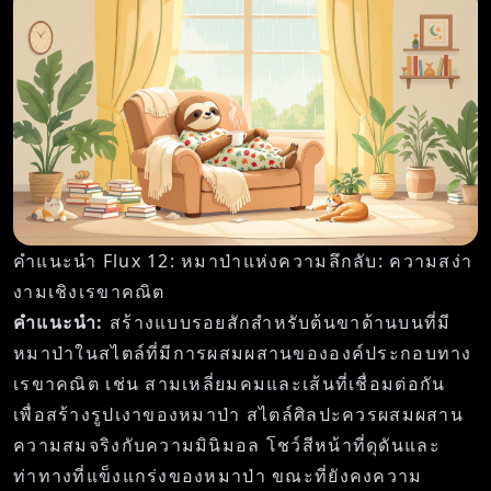
คำแนะนำ Flux 12: หมาป่าแห่งความลึกลับ: ความสง่า
งามเชิงเรขาคณิต
คำแนะนำ:
สร้างแบบรอยสักสำหรับต้นขาด้านบนที่มี
หมาป่าในสไตล์ที่มีการผสมผสานขององค์ประกอบทาง
เรขาคณิต เช่น สามเหลี่ยมคมและเส้นที่เชื่อมต่อกัน
เพื่อสร้างรูปเงาของหมาป่า สไตล์ศิลปะควรผสมผสาน
ความสมจริงกับความมินิมอล โชว์สีหน้าที่ดุดันและ
ท่าทางที่แข็งแกร่งของหมาป่า ขณะที่ยังคงความ