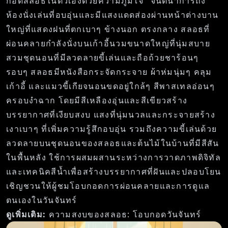
กอดสลอธในตัวเองด้วยความภูมิใจ" จินตนาการถึง
ห้องนั่งเล่นที่อบอุ่นและมีแสงแดดส่องผ่านหน้าต่างบาน
ใหญ่ที่แสดงฝนที่ตกเบาๆ ข้างนอก ตรงกลาง สลอธที่
ผ่อนคลายกำลังนั่งบนเก้าอี้นวมขนาดใหญ่ที่นุ่มสบาย
สวมชุดนอนที่มีลวดลายขี้เล่นและถือถ้วยชาร้อนๆ
รอบๆ สลอธมีหนังสือกระจัดกระจาย ผ้าห่มนุ่มๆ คลุม
เก้าอี้ และแมวขี้เกียจนอนขดอยู่ใกล้ๆ สีพาสเทลอ่อนๆ
ครอบงำฉาก โดยมีสีเหลืองอุ่นและสีเขียวสร้าง
บรรยากาศที่เงียบสงบ แสงที่นุ่มนวลและกระจายสร้าง
เงาเบาๆ ที่เพิ่มความรู้สึกอบอุ่น รวมถึงความขี้เล่นด้วย
ลวดลายบนชุดนอนของสลอธและต้นไม้ในบ้านที่มีสีสัน
ในพื้นหลัง ใช้การผสมผสานระหว่างการวาดภาพดิจิทัล
และเทคนิคสีน้ำเพื่อสร้างบรรยากาศที่ฝันและปลอบโยน
เชิญชวนให้ผู้ชมโอบกอดการผ่อนคลายและการดูแล
ตนเองในวันจันทร์
ดูเพิ่มเติม:
ความสงบของสลอธ: โอบกอดวันจันทร์