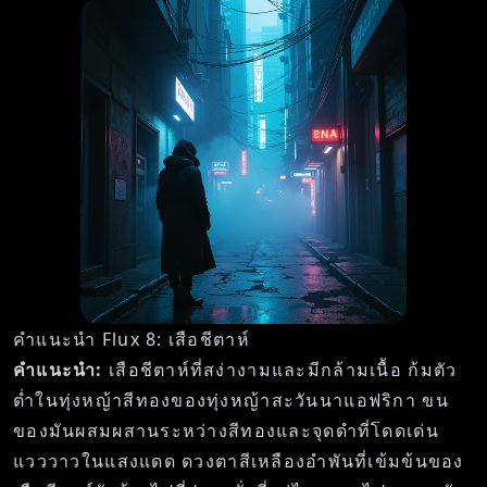
คำแนะนำ Flux 8: เสือชีตาห์
คำแนะนำ:
เสือชีตาห์ที่สง่างามและมีกล้ามเนื้อ ก้มตัว
ต่ำในทุ่งหญ้าสีทองของทุ่งหญ้าสะวันนาแอฟริกา ขน
ของมันผสมผสานระหว่างสีทองและจุดดำที่โดดเด่น
แวววาวในแสงแดด ดวงตาสีเหลืองอำพันที่เข้มข้นของ