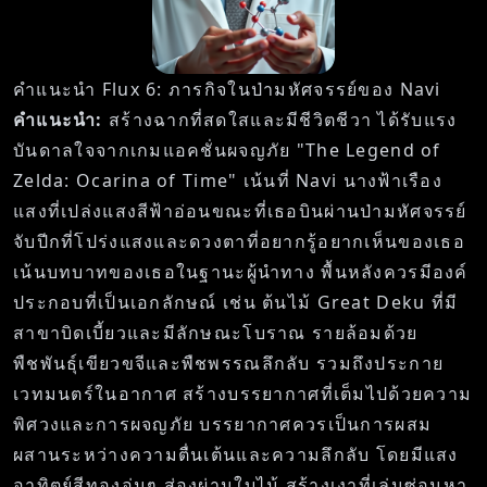
คำแนะนำ Flux 6: ภารกิจในป่ามหัศจรรย์ของ Navi
คำแนะนำ:
สร้างฉากที่สดใสและมีชีวิตชีวา ได้รับแรง
บันดาลใจจากเกมแอคชั่นผจญภัย "The Legend of
Zelda: Ocarina of Time" เน้นที่ Navi นางฟ้าเรือง
แสงที่เปล่งแสงสีฟ้าอ่อนขณะที่เธอบินผ่านป่ามหัศจรรย์
จับปีกที่โปร่งแสงและดวงตาที่อยากรู้อยากเห็นของเธอ
เน้นบทบาทของเธอในฐานะผู้นำทาง พื้นหลังควรมีองค์
ประกอบที่เป็นเอกลักษณ์ เช่น ต้นไม้ Great Deku ที่มี
สาขาบิดเบี้ยวและมีลักษณะโบราณ รายล้อมด้วย
พืชพันธุ์เขียวขจีและพืชพรรณลึกลับ รวมถึงประกาย
เวทมนตร์ในอากาศ สร้างบรรยากาศที่เต็มไปด้วยความ
พิศวงและการผจญภัย บรรยากาศควรเป็นการผสม
ผสานระหว่างความตื่นเต้นและความลึกลับ โดยมีแสง
อาทิตย์สีทองอุ่นๆ ส่องผ่านใบไม้ สร้างเงาที่เล่นซ่อนหา