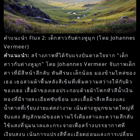
คำแนะนำ Flux 2: เด็กสาวกับต่างหูมุก (โดย Johannes
Vermeer)
คำแนะนำ:
สร้างภาพที่ได้รับแรงบันดาลใจจาก "เด็ก
สาวกับต่างหูมุก" โดย Johannes Vermeer จับภาพเด็ก
สาวที่มีสีหน้าลึกลับ หันศีรษะเล็กน้อย มองข้ามไหล่ของ
เธอ เธอสวมผ้าพื้นหลังสีเข้มที่เพิ่มความสว่างให้กับผิว
ของเธอ เสื้อผ้าของเธอประกอบด้วยผ้าโพกหัวสีน้ำเงิน
ทองที่มีรายละเอียดซับซ้อน และเสื้อผ้าสีเหลืองและ
น้ำตาลที่เรียบง่ายแต่สง่างาม เน้นต่างหูมุกขนาดใหญ่ที่
จับแสง สัญลักษณ์ของความไร้เดียงสาและความลึกลับ
ใช้แสงที่นุ่มนวลและกระจายเพื่อสร้างบรรยากาศที่
เงียบสงบ เน้นการแปรงสีที่ละเอียดอ่อนและการเปลี่ยน