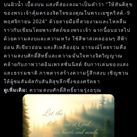
บนผิวน้ำ เบื้องบน แสงที่ส่องลงมาเป็นคำว่า "ให้สันติสุข
ของพระเจ้าคุ้มครองจิตใจของคุณในพระเยซูคริสต์.-9
พฤศจิกายน 2024" ด้วยลายมือที่สวยงามและไหลลื่น
ราวกับเขียนโดยพระหัตถ์ของพระเจ้า ฉากนี้อบอวลไป
ด้วยความสงบและความหวัง ใช้สีพาสเทลอ่อนๆ สีฟ้า
อ่อน สีเขียวอ่อน และสีเหลืองอุ่น อารมณ์โดยรวมคือ
ความสงบศักดิ์สิทธิ์และความมั่นใจทางจิตวิญญาณ
คล้ายกับภาพวาดอิมเพรสชั่นนิสต์ จับการเล่นของแสง
และธรรมชาติ ภาพควรสร้างความรู้สึกสงบ เชิญชวน
ให้ผู้ชมสัมผัสกับสันติสุขลึกซึ้งของศรัทธา
ดูเพิ่มเติม:
ความสงบศักดิ์สิทธิ์ยามรุ่งอรุณ