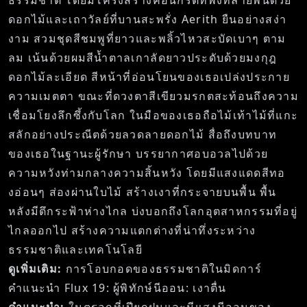
ดอกไม้และเถาวัลย์ที่บานสะพรั่ง Aerith ยืนอย่างสง่า
งาม สวมชุดสีชมพูที่ยาวและพลิ้วไหวสะบัดเบาๆ ตาม
ลม เน้นด้วยผมสีน้ำตาลเกาลัดยาวประดับด้วยมงกุฎ
ดอกไม้ละเอียด สีหน้าที่อ่อนโยนของเธอเปล่งประกาย
ความเมตตา ขณะที่ดวงตาสีเขียวมรกตสะท้อนถึงความ
เชื่อมโยงลึกซึ้งกับโลก ในมือของเธอถือไม้เท้าไม้ที่แกะ
สลักอย่างประณีตด้วยลวดลายดอกไม้ สื่อถึงบทบาท
ของเธอในฐานะผู้รักษา บรรยากาศอบอวลไปด้วย
ความหวังท่ามกลางความสิ้นหวัง โดยมีแสงแดดสีทอ
งอ่อนๆ ส่องผ่านใบไม้ สร้างเงาที่กระจายบนพื้น พื้น
หลังมีตึกระฟ้าห่างไกล บ่งบอกถึงโลกอุตสาหกรรมที่อยู่
ไกลออกไป สร้างความแตกต่างที่น่าทึ่งระหว่าง
ธรรมชาติและเทคโนโลยี
ดูเพิ่มเติม:
การโอบกอดของธรรมชาติในมิดการ์
คำแนะนำ Flux 19: ผู้พิทักษ์นีออน: เงาตื่น
คำแนะนำ:
ในตรอกที่เปียกฝนและมีแสงนีออนของ