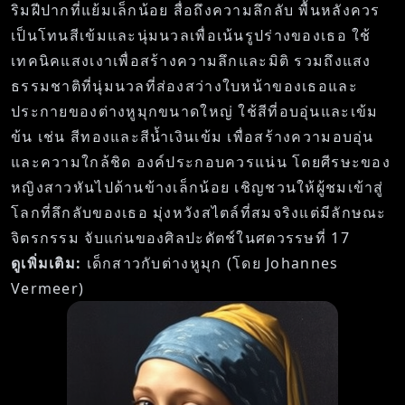
ริมฝีปากที่แย้มเล็กน้อย สื่อถึงความลึกลับ พื้นหลังควร
เป็นโทนสีเข้มและนุ่มนวลเพื่อเน้นรูปร่างของเธอ ใช้
เทคนิคแสงเงาเพื่อสร้างความลึกและมิติ รวมถึงแสง
ธรรมชาติที่นุ่มนวลที่ส่องสว่างใบหน้าของเธอและ
ประกายของต่างหูมุกขนาดใหญ่ ใช้สีที่อบอุ่นและเข้ม
ข้น เช่น สีทองและสีน้ำเงินเข้ม เพื่อสร้างความอบอุ่น
และความใกล้ชิด องค์ประกอบควรแน่น โดยศีรษะของ
หญิงสาวหันไปด้านข้างเล็กน้อย เชิญชวนให้ผู้ชมเข้าสู่
โลกที่ลึกลับของเธอ มุ่งหวังสไตล์ที่สมจริงแต่มีลักษณะ
จิตรกรรม จับแก่นของศิลปะดัตช์ในศตวรรษที่ 17
ดูเพิ่มเติม:
เด็กสาวกับต่างหูมุก (โดย Johannes
Vermeer)