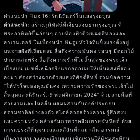
คำแนะนำ Flux 16: รักนิรันดร์ในแสงรุ่งอรุณ
คำแนะนำ:
สร้างภูมิทัศน์ที่เงียบสงบยามรุ่งอรุณ ที่
พระอาทิตย์ขึ้นอ่อนๆ อาบท้องฟ้าด้วยเฉดสีทองและ
ลาเวนเดอร์ ในเบื้องหน้า หินรูปหัวใจที่แข็งแรงตั้งอยู่
บนชายฝั่งที่เงียบสงบ สื่อถึงความมั่นคง รอบๆ มีดอกไม้
ป่าบานสะพรั่ง สื่อถึงความรักที่ไม่สิ้นสุดของพระเจ้า
เบื้องบน เมฆที่เหนือจริงแยกออกเผยให้เห็นแสงที่ส่อง
ลงมา ส่องสว่างฉากด้วยแสงที่ศักดิ์สิทธิ์ รวมข้อความ
"ให้หัวใจของคุณมั่นคง เพราะความรักของพระเจ้าไม่
สิ้นสุดและนิรันดร์.-9 พฤศจิกายน 2024" ด้วยลายมือที่
สวยงามและไหลลื่น ผสมผสานกับองค์ประกอบ
ธรรมชาติอย่างลงตัว สไตล์ควรสร้างความรู้สึกสงบ
และความหวัง คล้ายกับภาพวาดอิมเพรสชั่นนิสต์ ด้วย
การแปรงสีที่นุ่มนวลและสีสันที่กลมกลืน อารมณ์
เป็นการยกย่องและเงียบสงบ เชิญชวนให้ผู้ชมสะท้อน