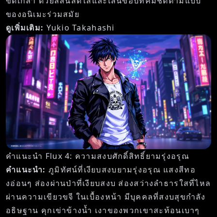
ขัดเกลา ด้วยสีสันสดใสและเส้นขอบที่คมชัดตามแบบ
ของอนิเมะร่วมสมัย
ดูเพิ่มเติม:
Yukio Takahashi
คำแนะนำ Flux 4: ความสงบศักดิ์สิทธิ์ยามรุ่งอรุณ
คำแนะนำ:
ภูมิทัศน์ที่เงียบสงบยามรุ่งอรุณ แสงสีทอ
งอ่อนๆ ส่องผ่านป่าที่เงียบสงบ ส่องสว่างลำธารใสที่ไหล
ผ่านความเขียวขจี ในเบื้องหน้า มีบุคคลที่สงบสุขกำลัง
อธิษฐาน คุกเข่าข้างน้ำ เงาของพวกเขาสะท้อนเบาๆ