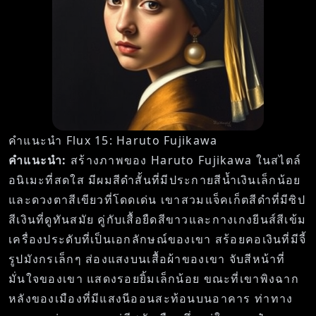
คำแนะนำ Flux 15: Haruto Fujikawa
คำแนะนำ:
สร้างภาพของ Haruto Fujikawa ในสไตล์
อนิเมะที่สดใส มีผมสีดำสั้นที่มีประกายสีน้ำเงินเล็กน้อย
และดวงตาสีเขียวที่โดดเด่น เขาสวมแจ็คเก็ตสีดำที่มีซิป
สีเงินที่ดูทันสมัย คู่กับเสื้อยืดสีขาวและกางเกงยีนส์สีเข้ม
เครื่องประดับที่เป็นเอกลักษณ์ของเขา สร้อยคอเงินที่มีจี้
รูปมังกรเล็กๆ ส่องแสงบนเสื้อผ้าของเขา จับสีหน้าที่
มั่นใจของเขา แสดงรอยยิ้มเล็กน้อย ขณะที่เขาพิงฉาก
หลังของเมืองที่มีแสงนีออนสะท้อนบนอาคาร ท่าทาง