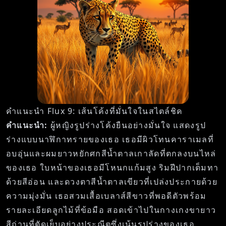
คำแนะนำ Flux 9: เส้นโค้งที่มั่นใจในสไตล์ชิค
คำแนะนำ:
ผู้หญิงรูปร่างโค้งยืนอย่างมั่นใจ แสดงรูป
ร่างแบบนาฬิกาทรายของเธอ เธอมีผิวโทนคาราเมลที่
อบอุ่นและผมยาวหยักศกสีน้ำตาลเกาลัดที่ตกลงบนไหล่
ของเธอ ใบหน้าของเธอมีโหนกแก้มสูง ริมฝีปากเต็มทา
ด้วยสีอ่อน และดวงตาสีน้ำตาลเขียวที่เปล่งประกายด้วย
ความมุ่งมั่น เธอสวมเสื้อเบลาส์สีขาวที่พอดีตัวพร้อม
รายละเอียดลูกไม้ที่ข้อมือ สอดเข้าไปในกางเกงขายาว
สีถ่านที่ตัดเย็บอย่างประณีตซึ่งเน้นรูปร่างของเธอ