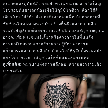
สะอาดและดูทันสมัย รอยสักควรมีขนาดกลางถึงใหญ่
โอบรอบต้นขาเล็กน้อยเพื่อให้ดูมีชีวิตชีวา เลือกใช้สี
เดียว โดยใช้สีดำเข้มและสีเทาอ่อนเพื่อเน้นลวดลายที่
ซับซ้อนในขนของหมาป่า สร้างพื้นผิวและความลึก
รวมถึงสัญลักษณ์ของความจงรักภักดีและสัญชาตญาณ
อาจจะเพิ่มพระจันทร์เสี้ยวหรือดวงดาวในพื้นหลัง
อารมณ์โดยรวมควรสร้างความรู้สึกของความ
แข็งแกร่งและความลึกลับ ด้วยสไตล์ที่รู้สึกทั้งร่วมสมัย
และไร้กาลเวลา เชิญชวนให้ชื่นชมและครุ่นคิด
ดูเพิ่มเติม:
หมาป่าแห่งความลึกลับ: ความสง่างามเชิง
เรขาคณิต