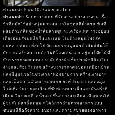
คำแนะนำ Flux 10: Sauerbraten
คำแนะนำ:
Sauerbraten ที่จัดจานอย่างสวยงาม เนื้อ
วัวที่หมักไว้อย่างนุ่มนวลมันเงาในซอสสีน้ำตาลเข้มที่
ผสมด้วยกลิ่นของน้ำส้มสายชูและเครื่องเทศ วางอยู่บน
เตียงมันฝรั่งบดที่ครีมและเนย โรยด้วยสมุนไพรสด
กะหล่ำปลีแดงที่สดใส ผัดจนกรอบนุ่มพอดี เพิ่มสีสันให้
กับจาน สร้างความตัดกันที่โดดเด่น ฉากอยู่บนโต๊ะไม้ที่
มีบรรยากาศชนบท ประดับด้วยผ้าเช็ดปากผ้าลินินเรียบ
ง่ายและส้อมวินเทจ สร้างบรรยากาศอบอุ่นเหมือนบ้าน
แสงที่นุ่มนวลในช่วงเวลาทองอาบฉาก สร้างเงาเบาๆ
และเน้นความมันเงาของซอส องค์ประกอบแสดงมุม
ใกล้เพื่อจับรายละเอียดที่ซับซ้อนของเนื้อและมันฝรั่งที่
เนียน ในขณะที่ไอน้ำลอยขึ้นอย่างละเอียด เชิญชวนให้
ผู้ชมสัมผัสกลิ่นหอม สไตล์การถ่ายภาพอาหารแบบ
ชนบทนี้สื่อถึงความอบอุ่นและความสบายของอาหาร