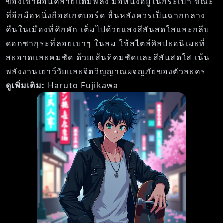
ของเขาผ่อนคลายแต่มีพลัง มือหนึ่งอยู่ในกระเป๋า ขณะ
ที่อีกมือหนึ่งถือสเกตบอร์ด พื้นหลังควรเป็นฉากกลาง
คืนในเมืองที่คึกคัก เต็มไปด้วยแสงสีสันสดใสและกลีบ
ดอกซากุระที่ลอยเบาๆ ในลม ใช้สไตล์ศิลปะอนิเมะที่
สะอาดและคมชัด ด้วยเส้นที่คมชัดและสีสันสดใส เน้น
พลังงานเยาว์วัยและจิตวิญญาณผจญภัยของตัวละคร
ดูเพิ่มเติม:
Haruto Fujikawa