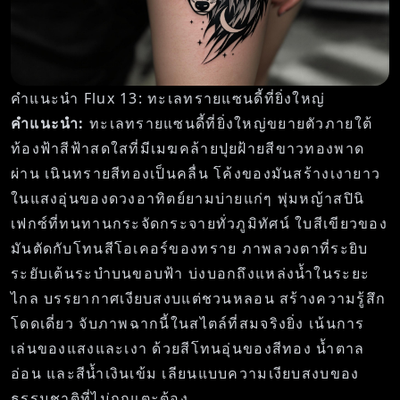
คำแนะนำ Flux 13: ทะเลทรายแซนดี้ที่ยิ่งใหญ่
คำแนะนำ:
ทะเลทรายแซนดี้ที่ยิ่งใหญ่ขยายตัวภายใต้
ท้องฟ้าสีฟ้าสดใสที่มีเมฆคล้ายปุยฝ้ายสีขาวทองพาด
ผ่าน เนินทรายสีทองเป็นคลื่น โค้งของมันสร้างเงายาว
ในแสงอุ่นของดวงอาทิตย์ยามบ่ายแก่ๆ พุ่มหญ้าสปินิ
เฟกซ์ที่ทนทานกระจัดกระจายทั่วภูมิทัศน์ ใบสีเขียวของ
มันตัดกับโทนสีโอเคอร์ของทราย ภาพลวงตาที่ระยิบ
ระยับเต้นระบำบนขอบฟ้า บ่งบอกถึงแหล่งน้ำในระยะ
ไกล บรรยากาศเงียบสงบแต่ชวนหลอน สร้างความรู้สึก
โดดเดี่ยว จับภาพฉากนี้ในสไตล์ที่สมจริงยิ่ง เน้นการ
เล่นของแสงและเงา ด้วยสีโทนอุ่นของสีทอง น้ำตาล
อ่อน และสีน้ำเงินเข้ม เลียนแบบความเงียบสงบของ
ธรรมชาติที่ไม่ถูกแตะต้อง