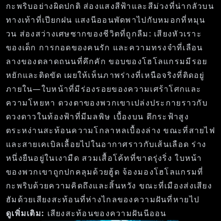
กะพริบอย่างผิดปกติ ส่องแสงสีฟ้าและสีม่วงที่น่ากลัวบน
ทางเท้าที่เปียกฝน แสงนีออนพัดพาไปกับหมอกที่หมุน
วน ส่องสว่างเศษซากของชีวิตที่ถูกลืม: เสียงหัวเราะ
ของเด็ก การกอดของคนรัก และความทรงจำที่เลือน
ลางของตลาดถนนที่คึกคัก ขอบของโฮโลแกรมมีรอย
หยักและติดขัด เผยให้เห็นภาพร่างที่เหนือจริงที่ติดอยู่
ภายใน—ใบหน้าที่มีร่องรอยของความเศร้าโศกและ
ความโหยหา ดวงตาของพวกเขาเปล่งประกายราวกับ
ดวงดาวในท้องฟ้าที่มีมลพิษ เบื้องบน ตึกระฟ้าสูง
ตระหง่านสะท้อนความโกลาหลเบื้องล่าง ขณะที่สายไฟ
และสายเคเบิลเลื้อยไปในอากาศราวกับเส้นเลือด ร่าง
หนึ่งยืนอยู่ในเงามืด สวมเสื้อโค้ทที่ขาดรุ่งริ่ง ใบหน้า
ของพวกเขาถูกปกคลุมด้วยฮู้ด จ้องมองโฮโลแกรมที่
กะพริบด้วยความคิดถึงและสิ้นหวัง ขณะที่เมืองส่งเสียง
ฮัมด้วยเสียงสะท้อนที่ห่างไกลของความฝันที่หายไป
ดูเพิ่มเติม:
เสียงสะท้อนของความฝันนีออน