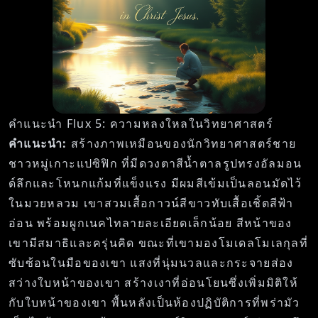
คำแนะนำ Flux 5: ความหลงใหลในวิทยาศาสตร์
คำแนะนำ:
สร้างภาพเหมือนของนักวิทยาศาสตร์ชาย
ชาวหมู่เกาะแปซิฟิก ที่มีดวงตาสีน้ำตาลรูปทรงอัลมอน
ด์ลึกและโหนกแก้มที่แข็งแรง มีผมสีเข้มเป็นลอนมัดไว้
ในมวยหลวม เขาสวมเสื้อกาวน์สีขาวทับเสื้อเชิ้ตสีฟ้า
อ่อน พร้อมผูกเนคไทลายละเอียดเล็กน้อย สีหน้าของ
เขามีสมาธิและครุ่นคิด ขณะที่เขามองโมเดลโมเลกุลที่
ซับซ้อนในมือของเขา แสงที่นุ่มนวลและกระจายส่อง
สว่างใบหน้าของเขา สร้างเงาที่อ่อนโยนซึ่งเพิ่มมิติให้
กับใบหน้าของเขา พื้นหลังเป็นห้องปฏิบัติการที่พร่ามัว