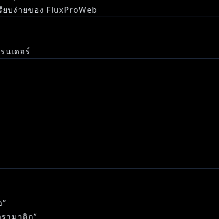
เรียบง่ายของ FluxProWeb
รนเดอร์
อ”
ดรามาติก”