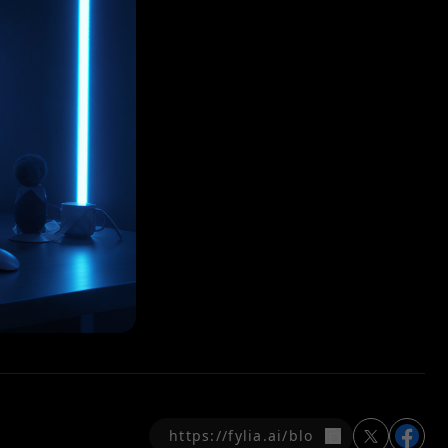
คัดลอก