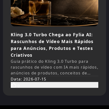
Kling 3.0 Turbo Chega ao Fylia AI:
Rascunhos de Vídeo Mais Rápidos
para Anúncios, Produtos e Testes
Criativos
Guia prático do Kling 3.0 Turbo para
rascunhos de vídeo com IA mais rápidos,
anúncios de produtos, conceitos de
UGC, prompts de imagem para vídeo,
Data
:
2026-07-15
direção de áudio e testes do Fylia AI.
0