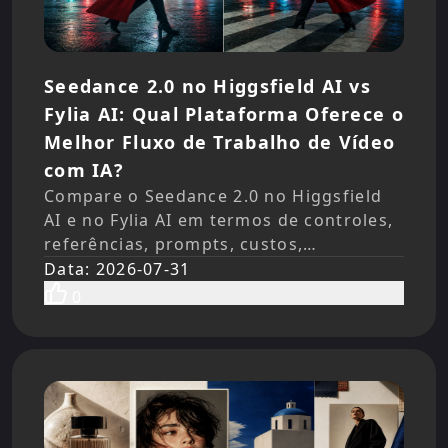
Seedance 2.0 no Higgsfield AI vs
Fylia AI: Qual Plataforma Oferece o
Melhor Fluxo de Trabalho de Vídeo
com IA?
Compare o Seedance 2.0 no Higgsfield
AI e no Fylia AI em termos de controles,
referências, prompts, custos,
velocidade, consistência, exportações e
Data
:
2026-07-31
fluxos de trabalho práticos para
0
criadores.