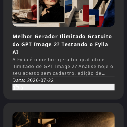
Melhor Gerador Ilimitado Gratuito
do GPT Image 2? Testando o Fylia
AI
A Fylia é o melhor gerador gratuito e
ilimitado de GPT Image 2? Analise hoje o
seu acesso sem cadastro, edição de
imagens, testes de criadores, limites,
Data
:
2026-07-22
privacidade e opções pagas.
0