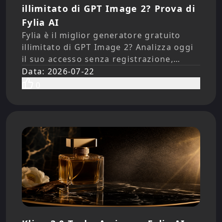
illimitato di GPT Image 2? Prova di
Fylia AI
Fylia è il miglior generatore gratuito
illimitato di GPT Image 2? Analizza oggi
il suo accesso senza registrazione,
l’editing delle immagini, i test dei
Data
:
2026-07-22
creator, i limiti, la privacy e le opzioni a
0
pagamento.