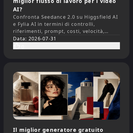
miglior flusso di lavoro per i video
AI?
Confronta Seedance 2.0 su Higgsfield AI
e Fylia AI in termini di controlli,
riferimenti, prompt, costi, velocità,
coerenza, esportazioni e flussi di lavoro
Data
:
2026-07-31
pratici per i creator.
0
Il miglior generatore gratuito