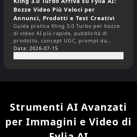
Kling 3.0 Turbo Arriva su Fylia AI:
Bozze Video Più Veloci per
Annunci, Prodotti e Test Creativi
Guida pratica Kling 3.0 Turbo per bozze
di video AI più rapide, pubblicità di
prodotto, concept UGC, prompt da
immagine a video, direzione audio e test
Data
:
2026-07-15
di Fylia AI.
0
Strumenti AI Avanzati
per Immagini e Video di
Fylia AI