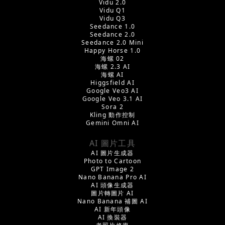
Vidu 2.0
Vidu Q1
Vidu Q3
Seedance 1.0
Seedance 2.0
Seedance 2.0 Mini
Happy Horse 1.0
海螺 02
海螺 2.3 AI
海螺 AI
Higgsfield AI
Google Veo3 AI
Google Veo 3.1 AI
Sora 2
Kling 動作控制
Gemini Omni AI
AI 圖片工具
AI 圖片生成器
Photo to Cartoon
GPT Image 2
Nano Banana Pro AI
AI 頭像生成器
圖片轉圖片 AI
Nano Banana 補圖 AI
AI 新年頭像
AI 換裝器