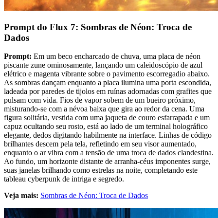
Prompt do Flux 7: Sombras de Néon: Troca de
Dados
Prompt:
Em um beco encharcado de chuva, uma placa de néon
piscante zune ominosamente, lançando um caleidoscópio de azul
elétrico e magenta vibrante sobre o pavimento escorregadio abaixo.
As sombras dançam enquanto a placa ilumina uma porta escondida,
ladeada por paredes de tijolos em ruínas adornadas com grafites que
pulsam com vida. Fios de vapor sobem de um bueiro próximo,
misturando-se com a névoa baixa que gira ao redor da cena. Uma
figura solitária, vestida com uma jaqueta de couro esfarrapada e um
capuz ocultando seu rosto, está ao lado de um terminal holográfico
elegante, dedos digitando habilmente na interface. Linhas de código
brilhantes descem pela tela, refletindo em seu visor aumentado,
enquanto o ar vibra com a tensão de uma troca de dados clandestina.
Ao fundo, um horizonte distante de arranha-céus imponentes surge,
suas janelas brilhando como estrelas na noite, completando este
tableau cyberpunk de intriga e segredo.
Veja mais:
Sombras de Néon: Troca de Dados