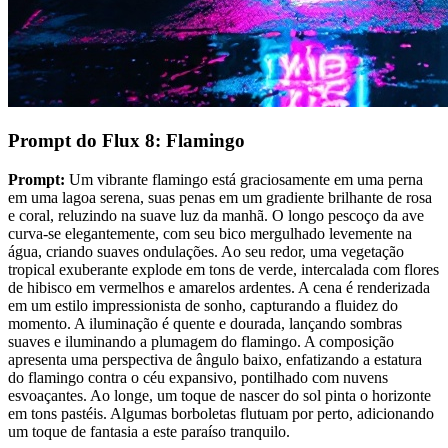
Prompt do Flux 8: Flamingo
Prompt:
Um vibrante flamingo está graciosamente em uma perna
em uma lagoa serena, suas penas em um gradiente brilhante de rosa
e coral, reluzindo na suave luz da manhã. O longo pescoço da ave
curva-se elegantemente, com seu bico mergulhado levemente na
água, criando suaves ondulações. Ao seu redor, uma vegetação
tropical exuberante explode em tons de verde, intercalada com flores
de hibisco em vermelhos e amarelos ardentes. A cena é renderizada
em um estilo impressionista de sonho, capturando a fluidez do
momento. A iluminação é quente e dourada, lançando sombras
suaves e iluminando a plumagem do flamingo. A composição
apresenta uma perspectiva de ângulo baixo, enfatizando a estatura
do flamingo contra o céu expansivo, pontilhado com nuvens
esvoaçantes. Ao longe, um toque de nascer do sol pinta o horizonte
em tons pastéis. Algumas borboletas flutuam por perto, adicionando
um toque de fantasia a este paraíso tranquilo.