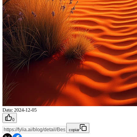
Data
:
2024-12-05
0
copiar