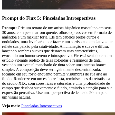
Prompt do Flux 5: Pinceladas Introspectivas
Prompt:
Crie um retrato de um artista hispânico masculino em seus
30 anos, com pele marrom quente, olhos expressivos em formato de
amêndoa e um maxilar forte. Ele tem cabelos pretos curtos e
ondulados, uma leve barba por fazer e um sorriso contemplativo que
reflete sua paixão pela criatividade. A iluminação é suave e difusa,
lançando sombras suaves que destacam suas características,
evocando um humor sereno e introspectivo. Ele está sentado em um
estúdio vibrante repleto de telas coloridas e respingos de tinta,
vestindo um avental manchado de tinta sobre uma camisa branca
simples. A composição deve ser ligeiramente descentralizada,
focando em seu rosto enquanto permite vislumbres de sua arte ao
fundo. Renderize em um estilo realista, reminiscentes da retratística
do século XIX, com cores ricas e saturadas e uma profundidade de
campo que desfoca suavemente o fundo, atraindo a atenção para sua
expressão pensativa. Use uma perspectiva de lente de 50mm para
um visual natural.
Veja mais:
Pinceladas Introspectivas