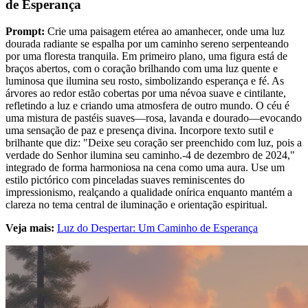
de Esperança
Prompt:
Crie uma paisagem etérea ao amanhecer, onde uma luz
dourada radiante se espalha por um caminho sereno serpenteando
por uma floresta tranquila. Em primeiro plano, uma figura está de
braços abertos, com o coração brilhando com uma luz quente e
luminosa que ilumina seu rosto, simbolizando esperança e fé. As
árvores ao redor estão cobertas por uma névoa suave e cintilante,
refletindo a luz e criando uma atmosfera de outro mundo. O céu é
uma mistura de pastéis suaves—rosa, lavanda e dourado—evocando
uma sensação de paz e presença divina. Incorpore texto sutil e
brilhante que diz: "Deixe seu coração ser preenchido com luz, pois a
verdade do Senhor ilumina seu caminho.-4 de dezembro de 2024,"
integrado de forma harmoniosa na cena como uma aura. Use um
estilo pictórico com pinceladas suaves reminiscentes do
impressionismo, realçando a qualidade onírica enquanto mantém a
clareza no tema central de iluminação e orientação espiritual.
Veja mais:
Luz do Despertar: Um Caminho de Esperança