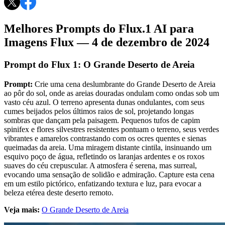
Melhores Prompts do Flux.1 AI para
Imagens Flux — 4 de dezembro de 2024
Prompt do Flux 1: O Grande Deserto de Areia
Prompt:
Crie uma cena deslumbrante do Grande Deserto de Areia
ao pôr do sol, onde as areias douradas ondulam como ondas sob um
vasto céu azul. O terreno apresenta dunas ondulantes, com seus
cumes beijados pelos últimos raios de sol, projetando longas
sombras que dançam pela paisagem. Pequenos tufos de capim
spinifex e flores silvestres resistentes pontuam o terreno, seus verdes
vibrantes e amarelos contrastando com os ocres quentes e sienas
queimadas da areia. Uma miragem distante cintila, insinuando um
esquivo poço de água, refletindo os laranjas ardentes e os roxos
suaves do céu crepuscular. A atmosfera é serena, mas surreal,
evocando uma sensação de solidão e admiração. Capture esta cena
em um estilo pictórico, enfatizando textura e luz, para evocar a
beleza etérea deste deserto remoto.
Veja mais:
O Grande Deserto de Areia