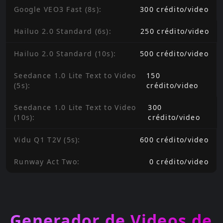
Google VEO3 Fast (8s)
:
300
crédito
/
video
Hailuo 2.0 Standard (6s)
:
250
crédito
/
video
Hailuo 2.0 Standard (10s)
:
500
crédito
/
video
Seedance 1.0 Lite Text to Video
150
(5s)
:
crédito
/
video
Seedance 1.0 Lite Text to Video
300
(10s)
:
crédito
/
video
Vidu Q1 T2V (5s)
:
600
crédito
/
video
Runway Act Two
:
0
crédito
/
video
Generador de Videos de