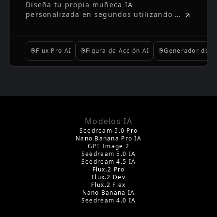
Diseña tu propia muñeca IA
Ensueño: Cómo Usar un
personalizada en segundos utilizando el
Generador de Muñecas IA con
potente generador de muñecas IA de
FluxPro
FluxPro. Desde avatares hasta regalos,
la creatividad se hace sin esfuerzo y
Flux Pro AI
Figura de Acción AI
Generador de I
divertida.
Modelos IA
Seedream 5.0 Pro
Nano Banana Pro IA
GPT Image 2
Seedream 5.0 IA
Seedream 4.5 IA
Flux.2 Pro
Flux.2 Dev
Flux.2 Flex
Nano Banana IA
Seedream 4.0 IA