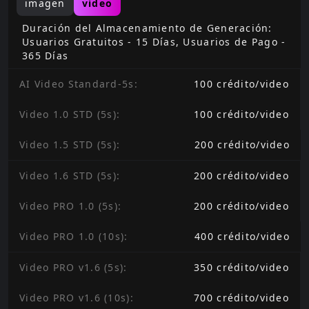
imagen
video
Duración del Almacenamiento de Generación:
Usuarios Gratuitos - 15 Días, Usuarios de Pago -
365 Días
AI Video Standard-5s
:
100
crédito
/
video
Video 1.0 STD (5s)
:
100
crédito
/
video
Video 1.5 STD (5s)
:
200
crédito
/
video
Video 1.6 STD (5s)
:
200
crédito
/
video
Video PRO 1.0 (5s)
:
200
crédito
/
video
Video PRO 1.0 (10s)
:
400
crédito
/
video
Video PRO v1.6 (5s)
:
350
crédito
/
video
Video PRO v1.6 (10s)
:
700
crédito
/
video