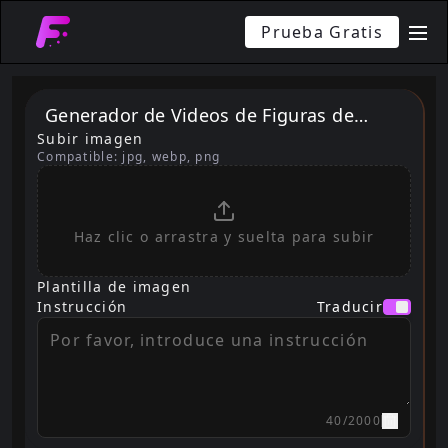
Prueba Gratis
me
Generador de Videos de Figuras de
Subir imagen
Acción con IA
Compatible: jpg, webp, png
Haz clic o arrastra y suelta para subir
Plantilla de imagen
Instrucción
Traducir
40
/
2000