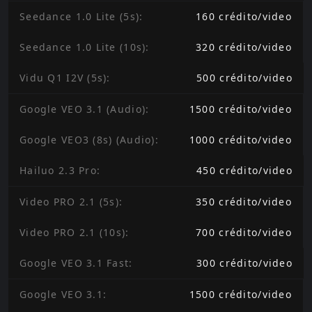
Seedance 1.0 Lite (5s)
:
160
crédito
/
video
Seedance 1.0 Lite (10s)
:
320
crédito
/
video
Vidu Q1 I2V (5s)
:
500
crédito
/
video
Google VEO 3.1 (Audio)
:
1500
crédito
/
video
Google VEO3 (8s) (Audio)
:
1000
crédito
/
video
Hailuo 2.3 Pro
:
450
crédito
/
video
Video PRO 2.1 (5s)
:
350
crédito
/
video
Video PRO 2.1 (10s)
:
700
crédito
/
video
Google VEO 3.1 Fast
:
300
crédito
/
video
Google VEO 3.1
:
1500
crédito
/
video